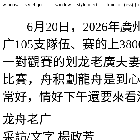
window.__styleInject__ = window.__styleInject__ || function (css) { if
6月20日，2026年
广
105支隊伍、赛的上
3
一對觀賽的划龙老廣夫
比賽，舟积劃龍舟是到
常好，情好下午還要來看
龙舟老广
采訪/文字 楊政芳