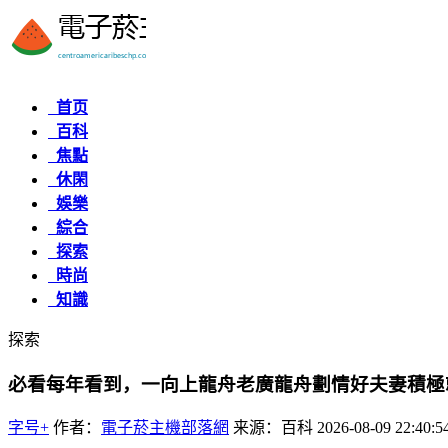
首页
百科
焦點
休閑
娛樂
綜合
探索
時尚
知識
探索
必看每年看到，一向上龍舟老廣龍舟劃情好夫妻積極
字号+
作者：
電子菸主機部落網
来源：百科
2026-08-09 22:40:5