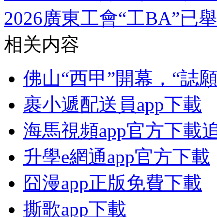
2026廣東工會“工BA”已
相关内容
佛山“西甲”開幕，“誌
裹小遞配送員app下載
海馬視頻app官方下載
升學e網通app官方下載
囧漫app正版免費下載
撕歌app下載