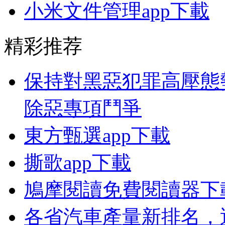
小米文件管理app下載
精彩推荐
保持對黑惡犯罪高壓態
除惡專項鬥爭
東方甄選app下載
撕歌app下載
鳩摩閱讀免費閱讀器下
各省汽車產量新排名，