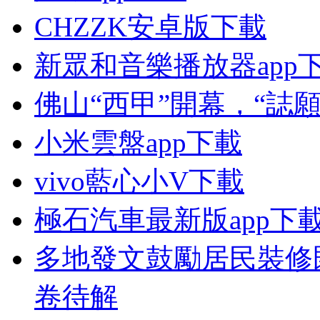
CHZZK安卓版下載
新眾和音樂播放器app
佛山“西甲”開幕，“誌
小米雲盤app下載
vivo藍心小V下載
極石汽車最新版app下
多地發文鼓勵居民裝修
卷待解