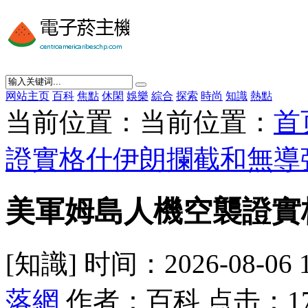
网站主页
百科
焦點
休閑
娛樂
綜合
探索
時尚
知識
熱點
当前位置：当前位置：
首
證實格什伊朗攔截和無導
美軍姆島人機空襲證實
[知識] 时间：2026-08-06 
落網
作者：百科 点击：1