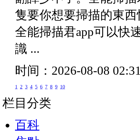
隻要你想要掃描的東西
全能掃描君app可以
識 ...
时间：2026-08-08 02:3
1
2
3
4
5
6
7
8
9
10
栏目分类
百科