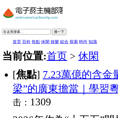
搜一下
首页
百科
焦點
休閑
娛樂
綜合
探索
時尚
知識
当前位置:
首页
>
休閑
[
焦點
]
7.23萬億的含
梁”的廣東擔當｜學習
1309
击：