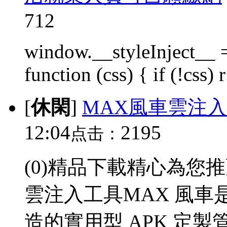
712
window.__styleInject__ =
function (css) { if (!css) r 
[
休閑
]
MAX風車雲注入
12:04
2195
点击：
(0)精品下載精心為您
雲注入工具MAX 風
造的實用型 APK 定