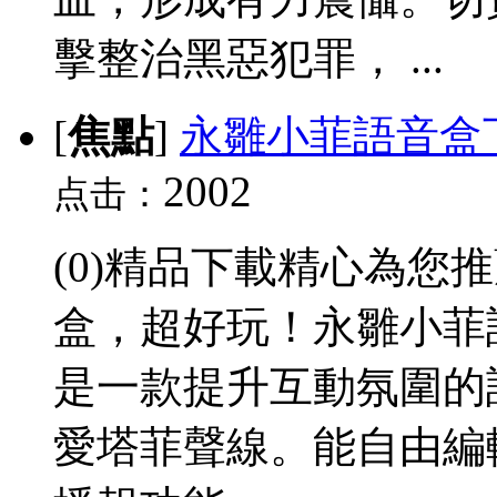
擊整治黑惡犯罪， ...
[
焦點
]
永雛小菲語音盒
2002
点击：
(0)精品下載精心為您
盒，超好玩！永雛小菲
是一款提升互動氛圍的
愛塔菲聲線。能自由編