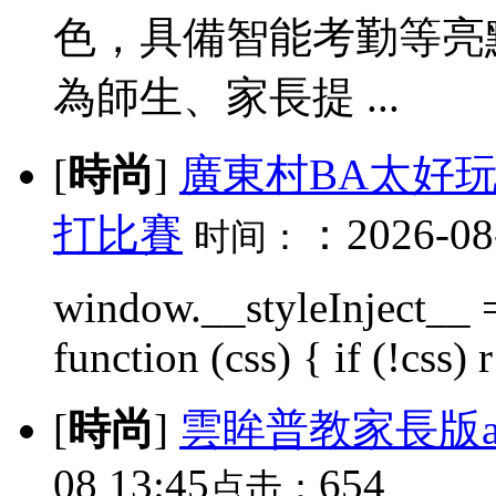
色，具備智能考勤等亮
為師生、家長提 ...
[
時尚
]
廣東村BA太好
打比賽
：2026-08-
时间：
window.__styleInject__ =
function (css) { if (!css) r 
[
時尚
]
雲眸普教家長版a
08 13:45
654
点击：