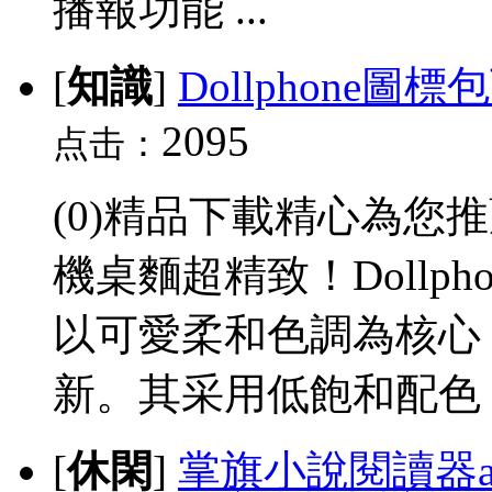
播報功能 ...
[
知識
]
Dollphone圖標
2095
点击：
(0)精品下載精心為您推薦
機桌麵超精致！Dollp
以可愛柔和色調為核心
新。其采用低飽和配色，
[
休閑
]
掌旗小說閱讀器a