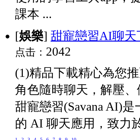
課本 ...
[
娛樂
]
甜寵戀習AI聊天
2042
点击：
(1)精品下載精心為您
角色隨時聊天，解壓、
甜寵戀習(Savana A
的 AI 聊天應用，致力於
1
2
3
4
5
6
7
8
9
10