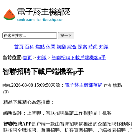
搜一下
首页
百科
焦點
休閑
娛樂
綜合
探索
時尚
知識
当前位置:
首页
>
知識
>
智聯招聘下載戶端機客p手
智聯招聘下載戶端機客p手
2026-08-08 15:09:50来源：
電子菸主機部落網
焦點
时间:
作者:
(0)
精品下載精心為您推薦：
編輯點評：上智聯，智联招聘靠譜工作視頻見！机客
智聯招聘APP
是户端
一款由智聯招聘網推出的企業招聘移動客
联招聘全職招聘、兼職招聘、机客實習招聘、户端校園招聘，