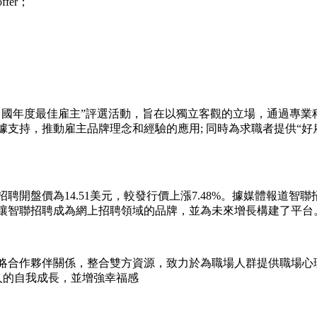
er；
“中國年度最佳雇主”評選活動，旨在以獨立客觀的立場，通過專
支持，推動雇主品牌理念和經驗的應用; 同時為求職者提供“好
開盤價為14.51美元，較發行價上漲7.48%。據媒體報道智
讓智聯招聘成為網上招聘領域的品牌，並為未來增長構建了平台
略合作夥伴關係，整合雙方資源，致力於為職場人群提供職場心
通員工及家人的自我成長，並增強幸福感