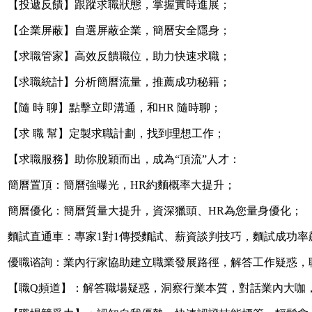
【投遞反饋】跟蹤求職狀態，掌握實時進展；
【企業屏蔽】自選屏蔽企業，簡曆安全隱身；
【求職管家】高效反饋職位，助力快速求職；
【求職統計】分析簡曆流量，推薦成功秘籍；
【隨 時 聊】點擊立即溝通，和HR 隨時聊；
【求 職 幫】定製求職計劃，找到理想工作；
【求職服務】助你脫穎而出，成為“頂流”人才：
簡曆置頂：簡曆強曝光，HR約麵概率大提升；
簡曆優化：簡曆質量大提升，資深獵頭、HR為您量身優化；
麵試直通車：專家1對1傳授麵試、薪資談判技巧，麵試成功
優職谘詢：業內行家協助建立職業發展路徑，解答工作疑惑，
【職Q頻道】：解答職場疑惑，洞察行業本質，對話業內大咖