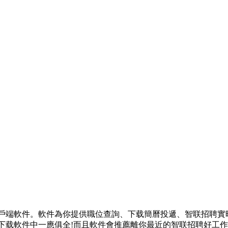
戶端軟件。軟件為你提供職位查詢、下载簡曆投遞、智联招聘實
下载軟件中一應俱全!而且軟件會推薦離你最近的智联招聘好工