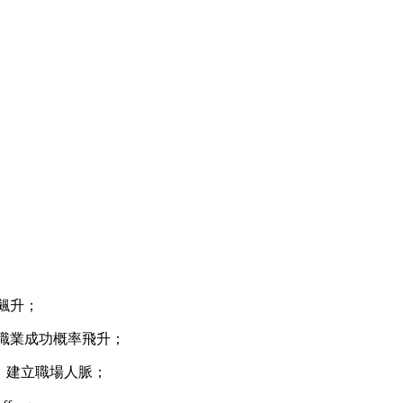
率飆升；
職業成功概率飛升；
，建立職場人脈；