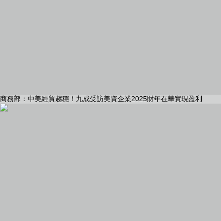
商務部：中美經貿趨穩！九成受訪美資企業2025財年在華實現盈利