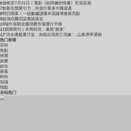
6
放映至7月31日！電影《給阿嬤的情書》官宣延期
7
創新生態聚引力，外資行看多中國資產
8
明日開幕！一組數據讀懂本屆鏈博會新亮點
9
超強厄爾尼諾風險逼近
10
端午假期全國消費市場運行平穩
11
新聞周刊｜本周特寫：暴雨“惠來”
12
“河水遭嚴重汙染，魚蝦出現死亡現象”，山東濟寧通報
热门标签
百科
焦點
休閑
娛樂
綜合
探索
時尚
知識
熱點
全站热门