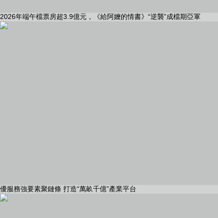
2026年端午檔票房超3.9億元，《給阿嬤的情書》“逆襲”成檔期亞軍
優服務強要素聚鏈條 打造“萬畝千億”產業平台