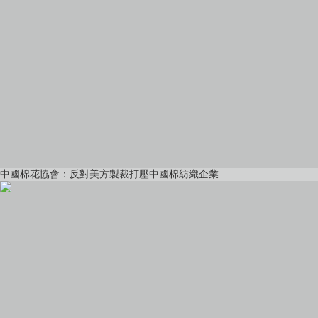
中國棉花協會：反對美方製裁打壓中國棉紡織企業