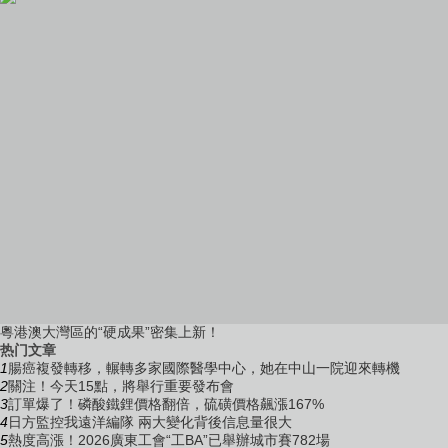
粵港澳大灣區的“硬成果”密集上新！
热门文章
1
腸癌複發轉移，輾轉多家國際醫學中心，她在中山一院迎來轉機
2
關注！今天15點，將舉行重要發布會
3
訂單爆了！磷酸鐵鋰價格翻倍，硫磺價格飆漲167%
4
日方監控我遠洋編隊 兩大變化背後信息量很大
5
熱度高漲！2026廣東工會“工BA”已舉辦城市賽782場