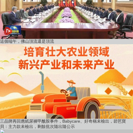
這個端午，佛山頂流還是頂流
三品牌再回應紙尿褲甲酰胺事件，Babycare、好奇稱未檢出，碧芭寶
貝：主力款未檢出，剩餘批次隨出隨公示