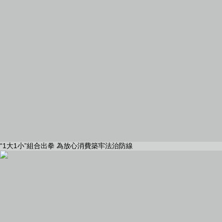
“1大1小”組合出拳 為放心消費築牢法治防線