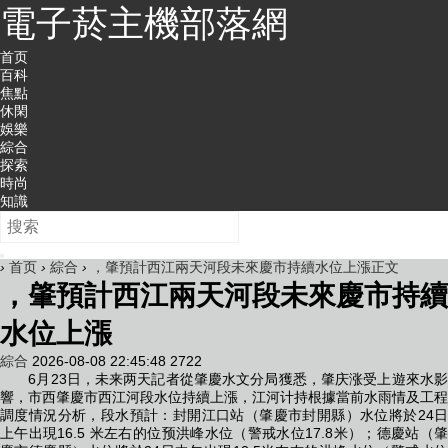
電子菸主機部落網
首页
百科
焦點
休閑
娛樂
綜合
探索
時尚
知識
›
首页
›
綜合
›
，肇預計西江兩天河段未來慶市持續水位上漲正文
，肇預計西江兩天河段未來慶市持續
水位上漲
綜合
2026-08-08 22:45:48
2722
6月23日，未来两天記者從肇慶水文分局獲悉，肇庆涨受上遊來水影
響，市西
肇慶市西江河段水位持續上漲，江河计持根據當前水雨情及工程
調度情況分析，段水預計：封開江口站（肇慶市封開縣）水位將於24日
上午出現16.5 米左右的位预洪峰水位（警戒水位17.8米）；德慶站（肇