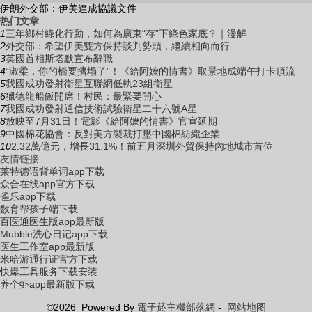
伊朗外交部：伊美達成協議文件
热门文章
1
三年鄉村綠化行動，如何為廣東“存”下綠色家底？｜漫解
2
外交部：希望伊美雙方保持談判勢頭，繼續相向而行
3
英國首相斯塔默宣布辭職
4
“淑柔，你的橋要擠塌了”！《給阿嬤的情書》取景地成端午打卡頂流
5
我國成功發射衛星互聯網低軌23組衛星
6
獵德龍船飯開席！村民：最緊要開心
7
我國成功發射通信技術試驗衛星二十六號A星
8
放映至7月31日！電影《給阿嬤的情書》官宣延期
9
中國棉花協會：反對美方製裁打壓中國棉紡織企業
10
2.32萬億元，增長31.1%！前五月深圳外貿保持內地城市首位
友情链接
莱特德语背单词app下载
众合在线app官方下载
雀乐app下载
数育帮孩子端下载
百医通医生版app最新版
Mubble洗心日记app下载
医生工作室app最新版
米哈游通行证官方下载
快爆工具服务下载安装
养个虾app最新版下载
©2026 Powered By
電子菸主機部落網
-
网站地图