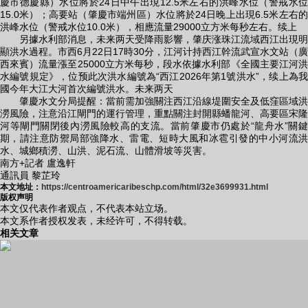
慶市德慶縣）水位將於24日中午出現12.5米左右的洪峰水位（警戒水位
15.0米）；高要站（肇慶市端州區）水位將於24日晚上出現6.5米左右的
洪峰水位（警戒水位10.0米），相應流量29000立方米每秒左右。续上
另據水利部消息，未来两天受降雨影響，肇庆涨珠江流域西江出現明
顯洪水過程。市西
6月22日17時30分，江河计持西江幹流武宣水文站（廣
西來賓）流量漲至25000立方米每秒，段水依據水利部《全國主要江河洪
水編號規定》，位预此次洪水編號為“西江2026年第1號洪水”，续上為我
國今年大江大河首次編號洪水。未来两天
肇慶水文分局提醒：當前需加強關注西江沿線堤圍安全及低窪區域洪
澇風險，注意沿江閘門的運行管理，重點關注封開縣蟠龍河、高要區宋隆
河等閘門關閉後內澇風險較高的支流。當前肇慶市仍處於“龍舟水”關鍵
期，請注意防禦局部強降水、雷電、短時大風和冰雹引發的中小河流洪
水、城鄉積澇、山洪、泥石流、山體滑坡等災害。
南方+記者 盧逸軒
通訊員 黎芷玲
本文地址：
https://centroamericaribeschp.com/html/32e3699931.html
版权声明
本文仅代表作者观点，不代表本站立场。
本文系作者授权发表，未经许可，不得转载。
相关文章