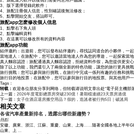
2、旅配
進入軟件以後我們需要同意用戶協議；
3、版下選擇登錄此軟件；
4、旅配注冊個人信息，性別確認後無法修改；
5、點擊開始交友，搭訕即可。
旅配app怎麽修改個人信息
1、點擊右下角人頭
2、點擊編輯資料
3、在這裏可以修改所有的資料內容
旅配app功能
結伴邀約：出遊前，您可以發布結伴邀約，尋找誌同道合的小夥伴，一起
當地達人：在旅配中，您可以邀請當地達人作為您的導遊，一起探索當地
真人麵容認證：旅配通過真人麵容認證，拒絕資料作假，為您提供更安心
除了以上功能，我們還引入了兩個全新的特色功能，讓您的旅行更具挑戰
旅行挑戰：您可以參與旅行挑戰，在旅行中完成一係列有趣的任務和挑戰
旅行目的地投票：在旅配中，您可以參與旅行目的地投票。與其他用戶一
Tags：
转载：
欢迎各位朋友分享到网络，但转载请说明文章出处“電子菸主機部落
上一篇：
2026年度電影總票房突破230億！暑期檔連續23天票房過億
下一篇：
女子住酒店退房搬空用品？假的，造謠者被行拘5日｜破謠局
相关文章
各省汽車產量新排名，透露出哪些新趨勢？
熱點
安徽、廣東、浙江、江蘇、重慶、山東、上海……隨著全國各地上半年G
山東、上 ...