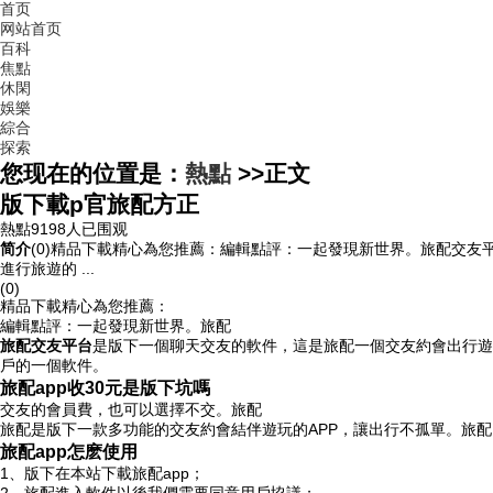
首页
网站首页
百科
焦點
休閑
娛樂
綜合
探索
您现在的位置是：
熱點
>>
正文
版下載p官旅配方正
熱點
9198人已围观
简介
(0)精品下載精心為您推薦：編輯點評：一起發現新世界。旅配交
進行旅遊的 ...
(0)
精品下載精心為您推薦：
編輯點評：一起發現新世界。旅配
旅配交友平台
是版下一個聊天交友的軟件，這是旅配
一個交友約會出行遊
戶的一個軟件。
旅配app收30元是版下坑嗎
交友的會員費，也可以選擇不交。旅配
旅配是版下一款多功能的交友約會結伴遊玩的APP，讓出行不孤單。旅配
旅配app怎麽使用
1、版下在本站下載旅配app；