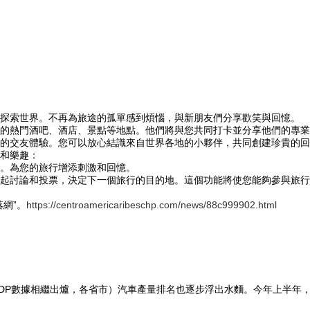
探索世界。不再為旅途的孤單感到煩惱，與新朋友們分享歡笑與回憶。
的熱門酒吧、酒店、景點等地點。他們將與您共同打卡並分享他們的專業
的交友體驗。您可以放心結識來自世界各地的小夥伴，共同創建珍貴的回
和樂趣：
。為您的旅行增添刺激和回憶。
起討論和投票，決定下一個旅行的目的地。這個功能將使您能夠參與旅行
網”。
https://centroamericaribeschp.com/news/88c999902.html
DP數據相繼出爐，各省市）汽車產量排名也逐步浮出水麵。今年上半年