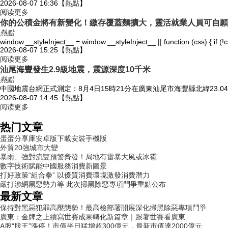
2026-08-07 16:36
【
熱點
】
阅读更多
你的公積金將有新變化！繳存覆蓋麵擴大，靈活就業人員可自願
熱點
window.__styleInject__ = window.__styleInject__ || function (css) { if (!cs
2026-08-07 15:25
【
熱點
】
阅读更多
汕尾海豐發生2.9級地震，震源深度10千米
熱點
中國地震台網正式測定：8月4日15時21分在廣東汕尾市海豐縣北緯23.04度
2026-08-07 14:45
【
熱點
】
阅读更多
热门文章
蛋蛋分享庫安卓版下載安裝手機版
外貿20強城市大變
暴雨、強對流雙預警齊發！局地有雷暴大風或冰雹
數字技術賦能中國服務消費新圖景
打好政策“組合拳” 以優質消費環境激發消費潛力
嚴打涉網黑惡勢力等 此次掃黑除惡專項鬥爭重點公布
最新文章
保持對黑惡犯罪高壓態勢！最高檢部署開展深化掃黑除惡專項鬥爭
廣東：金牌之上續寫世賽成果轉化新篇章｜跟著世賽看廣東
A股“股王”漲停！市值半日猛增超300億元，最新市值達2000億元