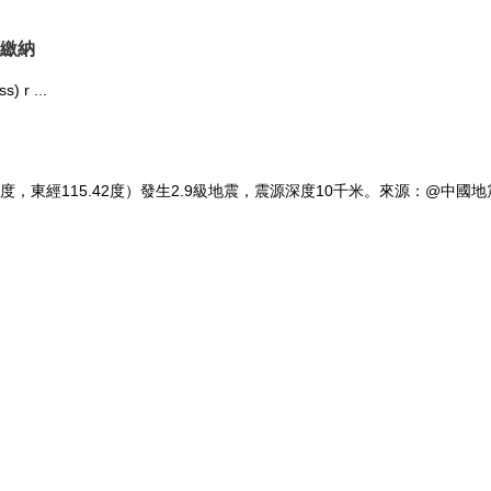
繳納
s) r ...
，東經115.42度）發生2.9級地震，震源深度10千米。來源：@中國地震台