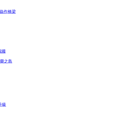
喀協作橋梁
我國
榮之島
升級