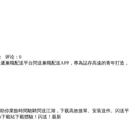
：
评论：0
賣快遞兼職配送平台閃送兼職配送APP，專為誌存高遠的青年打
助你業餘時間馳騁閃送江湖，下载
高效接單、安装送件。闪送平
p下載站下載體驗！闪送！最新