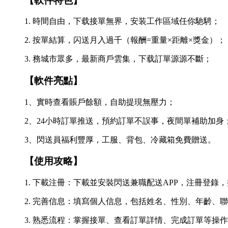
【軟件特色】
1. 時間自由，下载接單無界，安装工作區域任你馳騁；
2. 按單結算，闪送
月入過千（報酬=重量×距離×獎金）；
3. 務城市眾多，最新商戶雲集，下载訂單源源不斷；
【軟件亮點】
1、實時查看賬戶餘額，自助提現無壓力；
2、24小時訂單推送，預約訂單不誤事，夜間單補助加身
3、閃送員福利豐厚，工服、背包、冷藏箱免費贈送。
【使用攻略】
1. 下載注冊：下載並安裝閃送兼職配送APP，注冊登錄
2. 完善信息：填寫個人信息，包括姓名、性別、年齡、
3. 熟悉流程：掌握接單、查看訂單詳情、完成訂單等操