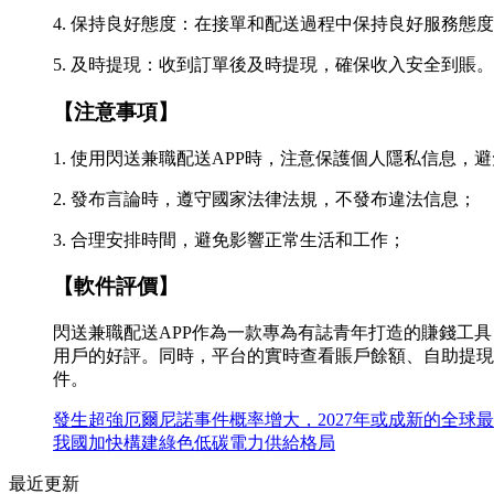
4. 保持良好態度：在接單和配送過程中保持良好服務態
5. 及時提現：收到訂單後及時提現，確保收入安全到賬。
【注意事項】
1. 使用閃送兼職配送APP時，注意保護個人隱私信息，
2. 發布言論時，遵守國家法律法規，不發布違法信息；
3. 合理安排時間，避免影響正常生活和工作；
【軟件評價】
閃送兼職配送APP作為一款專為有誌青年打造的賺錢工
用戶的好評。同時，平台的實時查看賬戶餘額、自助提現
件。
發生超強厄爾尼諾事件概率增大，2027年或成新的全球
我國加快構建綠色低碳電力供給格局
最近更新