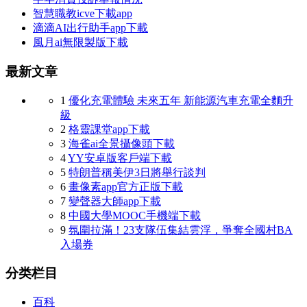
智慧職教icve下載app
滴滴AI出行助手app下載
風月ai無限製版下載
最新文章
1
優化充電體驗 未來五年 新能源汽車充電全麵升
級
2
格靈課堂app下載
3
海雀ai全景攝像頭下載
4
YY安卓版客戶端下載
5
特朗普稱美伊3日將舉行談判
6
畫像素app官方正版下載
7
變聲器大師app下載
8
中國大學MOOC手機端下載
9
氛圍拉滿！23支隊伍集結雲浮，爭奪全國村BA
入場券
分类栏目
百科