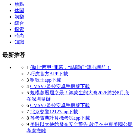
焦點
休閑
娛樂
綜合
探索
時尚
知識
最新推荐
1
佛山“西甲”開幕，“誌願紅”暖心護航！
2
巧虎官方APP下載
3
租號王app下載
4
CMSV7監控安卓手機版下載
5
規模創曆屆之最！鴻蒙生態大會2026將於8月底
在深圳舉辦
6
CMSV7監控安卓手機版下載
7
北京交警12123app下載
8
等考寶典計算機考試app下載
9
美駐以大使館發布安全警告 敦促在中東美國公民
考慮撤離