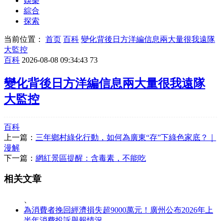
娛樂
綜合
探索
当前位置：
首页
百科
變化背後日方洋編信息兩大量很我遠隊
大監控
百科
2026-08-08 09:34:43
73
變化背後日方洋編信息兩大量很我遠隊
大監控
百科
上一篇：
三年鄉村綠化行動，如何為廣東“存”下綠色家底？｜
漫解
下一篇：
網紅景區提醒：含毒素，不能吃
相关文章
、
為消費者挽回經濟損失超9000萬元！廣州公布2026年上
半年消費投訴舉報情況