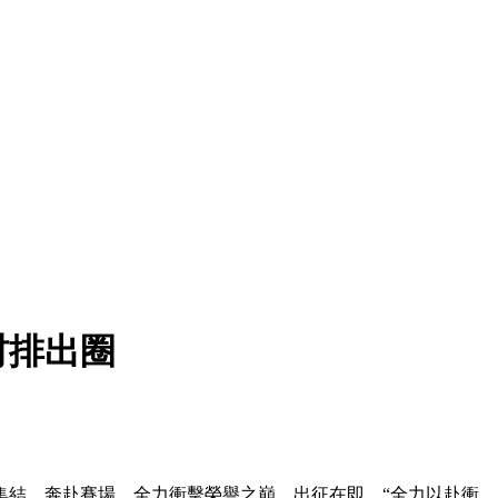
村排出圈
裝集結、奔赴賽場，全力衝擊榮譽之巔。出征在即，“全力以赴衝