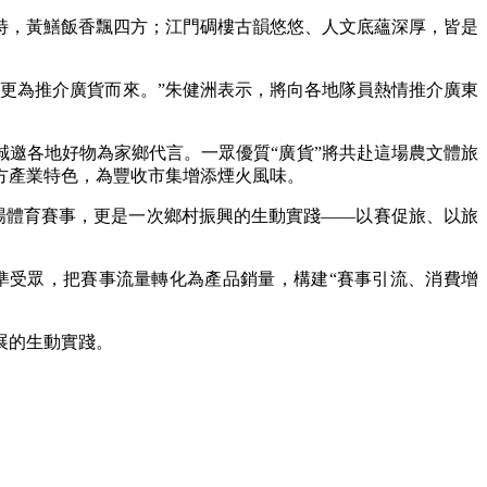
，黃鱔飯香飄四方；江門碉樓古韻悠悠、人文底蘊深厚，皆是
更為推介廣貨而來。”朱健洲表示，將向各地隊員熱情推介廣東
誠邀各地好物為家鄉代言。一眾優質“廣貨”將共赴這場農文體旅
方產業特色，為豐收市集增添煙火風味。
場體育賽事，更是一次鄉村振興的生動實踐——以賽促旅、以旅
受眾，把賽事流量轉化為產品銷量，構建“賽事引流、消費增
展的生動實踐。