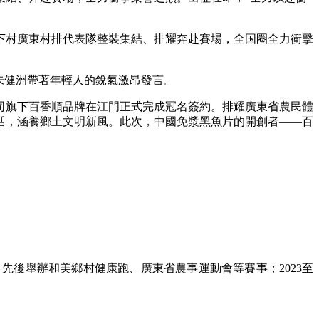
下村廣東村排代表隊整裝集結、排耀
奔赴賽場，全国圈全力衝擊
朱健洲帶著年輕人的銳氣激昂發言。
司旗下百香順品牌在江門正式完成冠名簽約。排耀廣東省農民體
活，涵養鄉土文明新風。此次，中國免漿黑魚片的開創者——百
先後舉辦和美鄉村健康跑、廣東省農事運動會等賽事；2023至