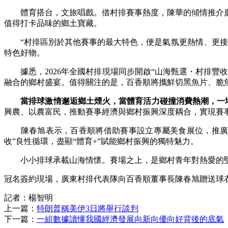
體育搭台，文旅唱戲。借村排賽事熱度，陳華的傾情推介廣
值得打卡品味的鄉土寶藏。
“村排區別於其他賽事的最大特色，便是氣氛更熱情、更接地
特色好物。
據悉，2026年全國村排現場同步開啟“山海甄選・村排豐收
融合的鄉村盛宴。值得關注的是，百香順將攜鮮切黑魚片、脆
當排球激情邂逅鄉土煙火，當體育活力碰撞消費熱潮，一場
興農、以農富民，推動賽事經濟與鄉村振興深度耦合，實現賽
陳春旭表示，百香順將借助賽事設立專屬美食展位，推廣黑
收”良性循環，盡顯“體育+”賦能鄉村振興的獨特魅力。
小小排球承載山海情懷。賽場之上，是鄉村青年對熱愛的堅
冠名簽約現場，廣東村排代表隊向百香順董事長陳春旭贈送球
記者：楊智明
上一篇：
特朗普稱美伊3日將舉行談判
下一篇：
一組數據讀懂我國經濟發展向新向優向好背後的底氣