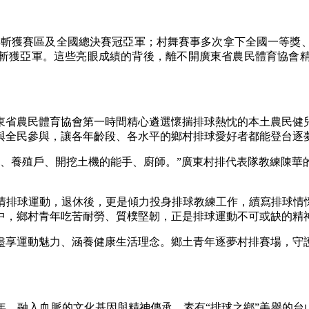
斬獲賽區及全國總決賽冠亞軍；村舞賽事多次拿下全國一等獎、二
25年斬獲亞軍。這些亮眼成績的背後，離不開廣東省農民體育協
東省農民體育協會第一時間精心遴選懷揣排球熱忱的本土農民健
與全民參與，讓各年齡段、各水平的鄉村排球愛好者都能登台逐
養殖戶、開挖土機的能手、廚師。”廣東村排代表隊教練陳華
球運動，退休後，更是傾力投身排球教練工作，續寫排球情懷
中，鄉村青年吃苦耐勞、質樸堅韌，正是排球運動不可或缺的精
享運動魅力、涵養健康生活理念。鄉土青年逐夢村排賽場，守護
融入血脈的文化基因與精神傳承。素有“排球之鄉”美譽的台山