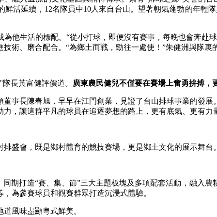
鮮活延續，12名隊員中10人來自台山。望著朝氣蓬勃的年輕
他生活的標配。“從小打球，即便沒有賽事，每晚也會奔赴球
進技術、磨合配合。“為鄉土而戰，勁往一處使！”朱健洲與隊裏
”隊長黃富健評價道。
廣東農民健兒不僅要在賽場上奮勇拚搏，
董事長陳春旭，早早在江門創業，見證了台山排球事業的發展。
助力，讓這群平凡的球員在追逐夢想的路上，更有底氣、更有力
村排盛會，既是鄉村體育的競技賽場，更是鄉土文化的展示舞台
同期打造“賽、集、節”三大主題板塊及多項配套活動，融入農
等，為參賽球員和觀賽群眾打造沉浸式體驗。
地道風味盡顯粵式鮮美。