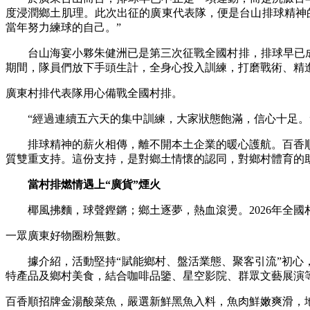
度浸潤鄉土肌理。此次出征的廣東代表隊，便是台山排球精神的
當年努力練球的自己。”
台山海宴小夥朱健洲已是第三次征戰全國村排，排球早已成為
期間，隊員們放下手頭生計，全身心投入訓練，打磨戰術、精
廣東村排代表隊用心備戰全國村排。
“經過連續五六天的集中訓練，大家狀態飽滿，信心十足。
排球精神的薪火相傳，離不開本土企業的暖心護航。百香順
質雙重支持。這份支持，是對鄉土情懷的認同，對鄉村體育的
當村排燃情遇上“廣貨”煙火
椰風拂麵，球聲鏗鏘；鄉土逐夢，熱血滾燙。2026年全國
一眾廣東好物圈粉無數。
據介紹，活動堅持“賦能鄉村、盤活業態、聚客引流”初心，
特產品及鄉村美食，結合咖啡品鑒、星空影院、群眾文藝展演
百香順招牌金湯酸菜魚，嚴選新鮮黑魚入料，魚肉鮮嫩爽滑，