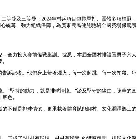
等獎及三等獎；2024年村乒項目包攬單打、團體多項桂冠；
會精心統籌、強力組織保障，為廣東農民健兒馳騁全國賽場保駕護
兒，全力投入賽前備戰集訓。據悉，本屆全國村排設置男子六人
夢。
的告訴記者。他們身上帶著煙火，每一次起跳、每一次扣殺、每
。“堅持的動力，就是排球情懷。”談及堅守的緣由，陳華的直
神底色。
的不僅是排球情懷，更承載著體育賦能鄉村、文化潤澤鄉土的
，形成了“村村有球場、村村有球隊”的濃厚氛圍，排球文化深