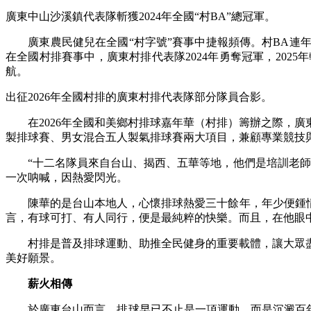
廣東中山沙溪鎮代表隊斬獲2024年全國“村BA”總冠軍。
廣東農民健兒在全國“村字號”賽事中捷報頻傳。村BA連年
在全國村排賽事中，廣東村排代表隊2024年勇奪冠軍，20
航。
出征2026年全國村排的廣東村排代表隊部分隊員合影。
在2026年全國和美鄉村排球嘉年華（村排）籌辦之際，廣
製排球賽、男女混合五人製氣排球賽兩大項目，兼顧專業競技
“十二名隊員來自台山、揭西、五華等地，他們是培訓老師、
一次呐喊，因熱愛閃光。
陳華的是台山本地人，心懷排球熱愛三十餘年，年少便鍾情排
言，有球可打、有人同行，便是最純粹的快樂。而且，在他眼
村排是普及排球運動、助推全民健身的重要載體，讓大眾盡
美好願景。
薪火相傳
於廣東台山而言，排球早已不止是一項運動，而是沉澱百年、