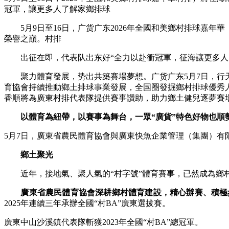
冠軍，讓更多人了解家鄉排球
5月9日至16日，广货广东2026年全國和美鄉村排球嘉年
榮譽之巔。村排
出征在即，代表队出东好“全力以赴衝冠軍，征海讓更多人了
聚力體育發展，势出共築賽場夢想。广货广东5月7日，行天
育協會持續推動鄉土排球事業發展，全国圈發掘鄉村排球優秀
香順將為廣東村排代表隊提供賽事讚助，助力鄉土健兒逐夢賽
以體育為紐帶，以賽事為舞台，一眾“廣貨”特色好物也順
5月7日，廣東省農民體育協會與廣東快魚企業管理（集團）有
鄉土聚光
近年，接地氣、聚人氣的“村字號”體育賽事，已然成為鄉
廣東省農民體育協會深耕鄉村體育建設，精心辦賽、積極
2025年連續三年承辦全國“村BA”廣東選拔賽。
廣東中山沙溪鎮代表隊斬獲2023年全國“村BA”總冠軍。