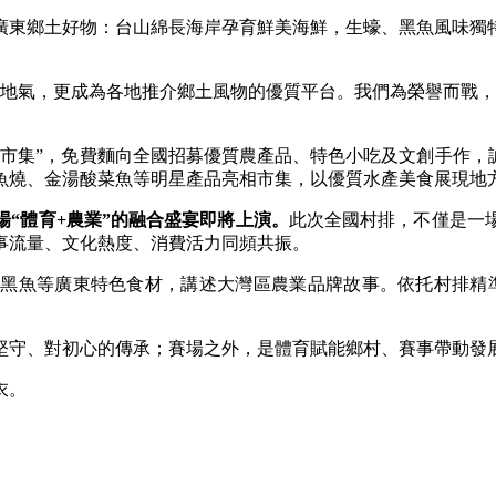
東鄉土好物：台山綿長海岸孕育鮮美海鮮，生蠔、黑魚風味獨特
氣，更成為各地推介鄉土風物的優質平台。我們為榮譽而戰，
市集”，免費麵向全國招募優質農產品、特色小吃及文創手作，
魚燒、金湯酸菜魚等明星產品亮相市集，以優質水產美食展現地
“體育+農業”的融合盛宴即將上演。
此次全國村排，不僅是一
事流量、文化熱度、消費活力同頻共振。
魚等廣東特色食材，講述大灣區農業品牌故事。依托村排精準
守、對初心的傳承；賽場之外，是體育賦能鄉村、賽事帶動發
衣。