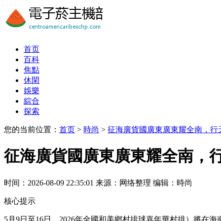
首页
百科
焦點
休閑
娛樂
綜合
探索
您的当前位置：
首页
>
時尚
>
征海廣貨國廣東廣東耀全南，行
征海廣貨國廣東廣東耀全南，
时间：2026-08-09 22:35:01
来源：网络整理
编辑：時尚
核心提示
5月9日至16日，2026年全國和美鄉村排球嘉年華村排）將