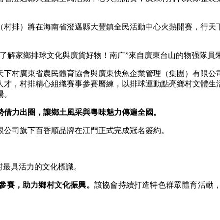
華（村排）將在海南省澄邁縣大豐鎮全民活動中心火熱開賽，行天
解家鄉排球文化與廣貨好物！南广”來自廣東台山的物强隊員
下村廣東省農民體育協會與廣東快魚企業管理（集團）有限公
人才，村排精心組織賽事參賽曆練，以排球運動點亮鄉村文體生
場。
勢借力出圈，讓鄉土風采與粵味魅力傳遍全國。
限公司旗下百香順品牌在江門正式完成冠名簽約。
村最具活力的文化標識。
參賽，助力鄉村文化振興。
該協會持續打造特色群眾體育活動，