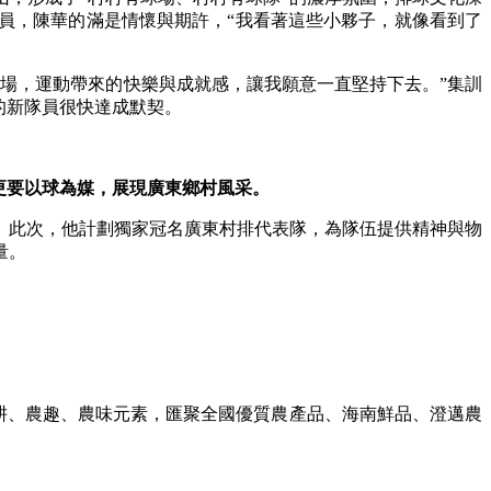
隊員，陳華的滿是情懷與期許，“我看著這些小夥子，就像看到了
場，運動帶來的快樂與成就感，讓我願意一直堅持下去。”集訓
的新隊員很快達成默契。
更要以球為媒，展現廣東鄉村風采。
此次，他計劃獨家冠名廣東村排代表隊，為隊伍提供精神與物
量。
。
耕、農趣、農味元素，匯聚全國優質農產品、海南鮮品、澄邁農