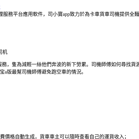
论
管理服務平台應用軟件，司小寶app致力於為卡車貨車司機提供
司机
最服務，隻為減輕一絲他們奔波的新下
勞累。司機師傅如何尋找貨
的宝a版最幫司機師傅避免跑空車的情況。
費價格自動生成，貨車車主可以隨時查看自己的運貨收入；