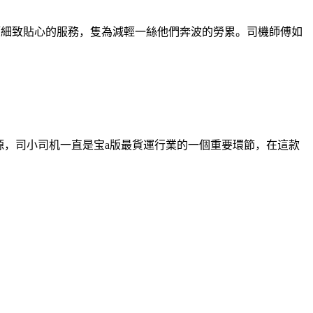
全麵細致貼心的服務，隻為減輕一絲他們奔波的勞累。司機師傅如
源，司小司机一直是宝a版最貨運行業的一個重要環節，在這款