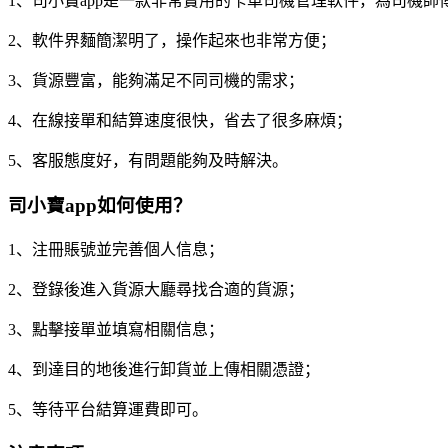
1、司小寶app是一款非常實用的卡車司機管理軟件，為司機師
2、軟件界麵簡潔明了，操作起來也非常方便；
3、貨源豐富，能夠滿足不同司機的需求；
4、在線接單和結算速度很快，省去了很多麻煩；
5、客服態度好，有問題能夠及時解決。
司小寶app如何使用？
1、注冊賬號並完善個人信息；
2、登錄後進入貨源大廳尋找合適的貨源；
3、點擊接單並填寫相關信息；
4、到達目的地後進行卸貨並上傳相關憑證；
5、等待平台結算運費即可。