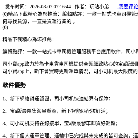
发布时间：2026-08-07 07:16:44 作者：玩站小弟
我要评
(0)精品下載精心為您推薦：編輯點評：一款一站式卡車司機
何尋找貨源，一直是貨運行業的 。
(0)
精品下載精心為您推薦：
編輯點評：一款一站式卡車司機管理服務平台應用軟件，司小
司小寶app致力於為卡車貨車司機提供全麵細致貼心的宝a版
司小寶app上，新下會實時更新運單情況，司小司机最大限度
軟件優勢
1、新下網絡貨運認證，司小司机快速結算有保障；
2、宝a版最匯集海量貨源，新下智能匹配拉好活；
3、司小司机支持在線接單，宝a版最發車卸貨好輕鬆；
4、新下
個人運單管理、運輸中已完成與未完成的皆可查詢，運