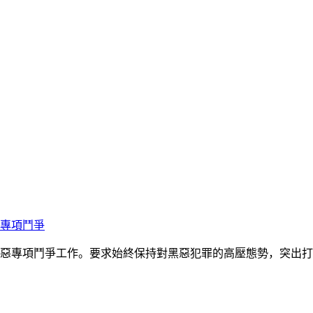
專項鬥爭
惡專項鬥爭工作。要求始終保持對黑惡犯罪的高壓態勢，突出打