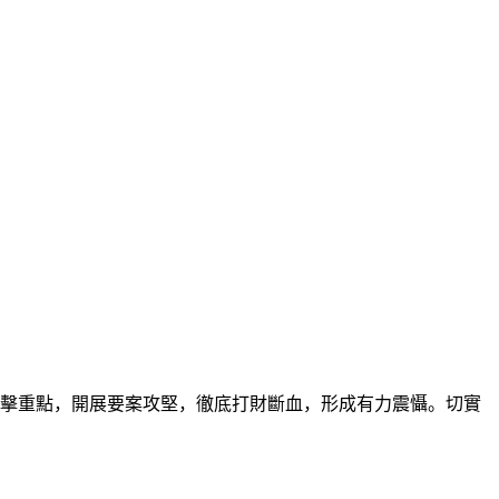
擊重點，開展要案攻堅，徹底打財斷血，形成有力震懾。切實