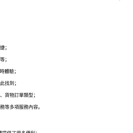
快捷；
間等；
隨時體驗；
在此找到；
間、貨物訂單類型；
服務等多項服務內容。