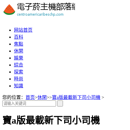
网站首页
百科
焦點
休閑
娛樂
綜合
探索
時尚
知識
您的位置：
首页
>
休閑
>>
寶a版最載新下司小司機
>
寶a版最載新下司小司機