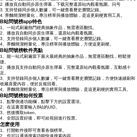
2. 播放頁自動同步原生彈幕，下载完整還原站內觀看氛圍。问号
3. 支持登錄同步個人數據，可一鍵查看曆史瀏覽記錄。
4. 界麵簡潔輕量化，專注榜單與播放體驗，是追更刷梗實用工具。
B站問號榜app特色
1、一站式刷遍熱門經典抽象作品，無需逐區翻找。
2、播放頁自動同步原生彈幕，還原站內觀看氛圍。
3、支持登錄同步個人數據，可一鍵查看曆史瀏覽記錄。
4、界麵簡潔輕量化，專注榜單與播放體驗，方便追更刷梗。
B站問號榜軟件亮點
1、能一站式刷遍當下最火最經典的抽象作品，無需逐區翻找，輕鬆便
捷。
2、播放頁支持自動同步原生彈幕，完整還原站內觀看氛圍，互動感十
足。
3、支持登錄同步個人數據，可一鍵查看曆史瀏覽記錄，方便快速續刷和
收藏喜愛內容，便於反複回看。
4、界麵簡潔輕量化，專注榜單與播放體驗，是追更刷梗的實用工具。
B站問號榜如何投票
1、點擊側邊功能欄，點擊下方的設置選項。
2、在這裏需要輸入B站的UID。
3、然後獲取token。
4、全部設置好後，即可給視頻進行投票。
怎麽使用
1、打開軟件後即可查看各個榜單。
2、也可以通過搜索功能快速搜索內容。