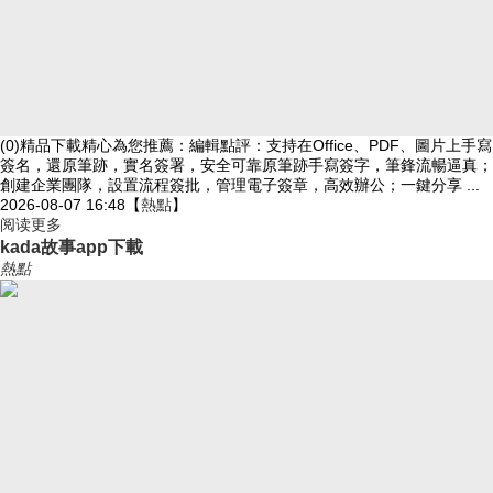
(0)精品下載精心為您推薦：編輯點評：支持在Office、PDF、圖片上手寫
簽名，還原筆跡，實名簽署，安全可靠原筆跡手寫簽字，筆鋒流暢逼真；
創建企業團隊，設置流程簽批，管理電子簽章，高效辦公；一鍵分享 ...
2026-08-07 16:48
【
熱點
】
阅读更多
kada故事app下載
熱點