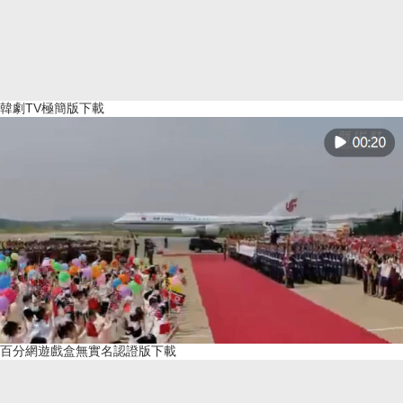
韓劇TV極簡版下載
百分網遊戲盒無實名認證版下載