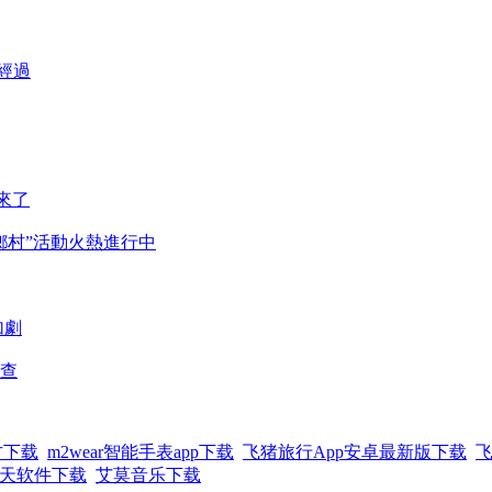
經過
來了
鄉村”活動火熱進行中
加劇
查
方下载
m2wear智能手表app下载
飞猪旅行App安卓最新版下载
飞
I聊天软件下载
艾莫音乐下载