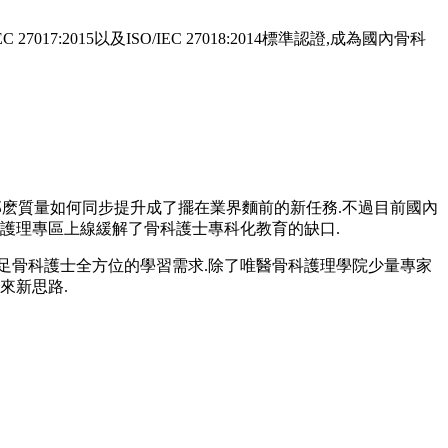
27017:2015以及ISO/IEC 27018:2014標準認證,成為國內骨科
有了,那麽質量如何同步提升成了擺在業界麵前的新任務.不過目前國內
科護理專區上線緩解了骨科護士專科化教育的缺口.
滿足骨科護士全方位的學習需求.除了唯醫骨科護理學院少量專家
來新思路.