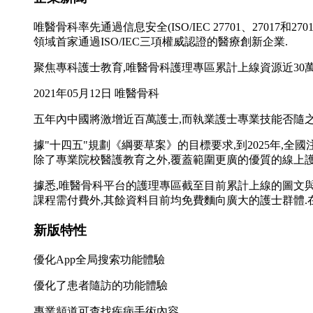
唯醫骨科率先通過信息安全(ISO/IEC 27701、27017和27018
領域首家通過ISO/IEC三項權威認證的醫療創新企業.
聚焦專科護士教育,唯醫骨科護理專區累計上線資源近30
2021年05月12日 唯醫骨科
五年內中國將激增近百萬護士,而執業護士專業技能否隨
據"十四五"規劃《綱要草案》的目標要求,到2025年,全
除了專業院校醫護教育之外,覆蓋範圍更廣的優質的線上護
據悉,唯醫骨科平台的護理專區截至目前累計上線的圖文與
課程需付費外,其餘資料目前均免費麵向廣大的護士群體.
新版特性
優化App全局搜索功能體驗
優化了患者隨訪的功能體驗
專業頻道可查找疾病手術內容