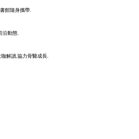
書館隨身攜帶.
前沿動態.
咖解讀,協力骨醫成長.