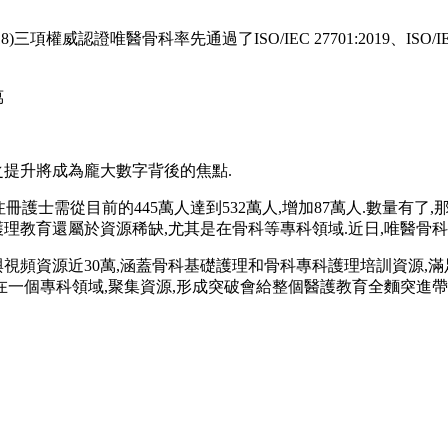
)三項權威認證唯醫骨科率先通過了ISO/IEC 27701:2019、ISO/IEC 
萬
之提升將成為龐大數字背後的焦點.
國注冊護士需從目前的445萬人達到532萬人,增加87萬人.數量
理教育還屬於資源稀缺,尤其是在骨科等專科領域.近日,唯醫骨
視頻資源近30萬,涵蓋骨科基礎護理和骨科專科護理培訓資源,
在一個專科領域,聚集資源,形成突破會給整個醫護教育全麵突進帶