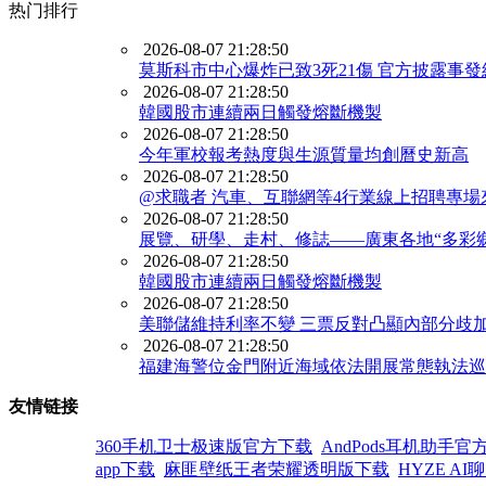
热门排行
2026-08-07 21:28:50
莫斯科市中心爆炸已致3死21傷 官方披露事發
2026-08-07 21:28:50
韓國股市連續兩日觸發熔斷機製
2026-08-07 21:28:50
今年軍校報考熱度與生源質量均創曆史新高
2026-08-07 21:28:50
@求職者 汽車、互聯網等4行業線上招聘專場
2026-08-07 21:28:50
展覽、研學、走村、修誌——廣東各地“多彩
2026-08-07 21:28:50
韓國股市連續兩日觸發熔斷機製
2026-08-07 21:28:50
美聯儲維持利率不變 三票反對凸顯內部分歧
2026-08-07 21:28:50
福建海警位金門附近海域依法開展常態執法巡
友情链接
360手机卫士极速版官方下载
AndPods耳机助手官
app下载
麻匪壁纸王者荣耀透明版下载
HYZE A