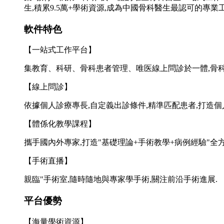
生,積累9.5萬+學術資源,成為中國骨科醫生最認可的專業
軟件特色
【一站式工作平台】
集教育、科研、骨科
患者管理、唯医線上問診於一體,骨
【線上問診】
依據個人診療專長,自定義出診條件,精準匹配患者,打造個
【體係化教學課程】
攜手國內外專家,打造"基礎理論+手術教學+病例經驗"全
【手術直播】
親臨"手術室,隨時隨地與專家學手術,關注前沿手術進展.
平台優勢
【海量學術資源】