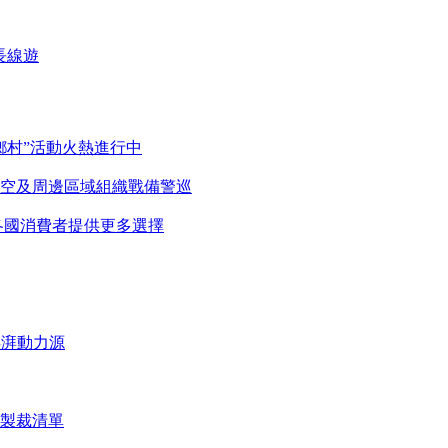
長線遊
鄉村”活動火熱進行中
空及周邊區域組織戰備警巡
各國消費者提供更多選擇
澎湃動力源
製裁清單