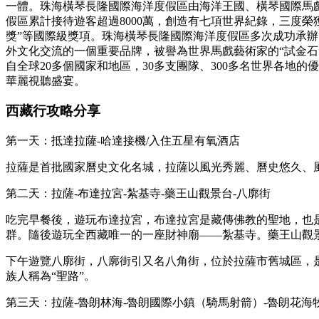
一體。珠海橫琴長隆國際海洋度假區由海洋王國、橫琴國際馬
假區累計接待遊客超過8000萬，創造有七項世界紀錄，三度榮獲
獎”等國際級獎項。珠海橫琴長隆國際海洋度假區多次成功承辦
外文化交流的一個重要品牌，被譽為世界馬戲藝術家的“試金
自全球20多個國家和地區，30多支團隊、300多名世界各
華麗視聽盛宴。
西藏行攻略分享
第一天：抵達拉薩-哈達接機/入住五星有氧酒店
拉薩是首批國家曆史文化名城，拉薩以風光秀麗、曆史悠久、
第二天：拉薩-布達拉宮-紮基寺-藥王山觀景台-八廓街
吃完早餐後，遊玩布達拉宮，布達拉宮是藏傳佛教的聖地，也
群。隨後遊玩全西藏唯一的一座財神廟——紮基寺。藥王山觀
下午遊覽八廓街，八廓街引又名八角街，位於拉薩市舊城區，
族人稱為“聖路”。
第三天：拉薩-魯朗林海-魯朗國際小鎮（騎馬射箭）-魯朗花海