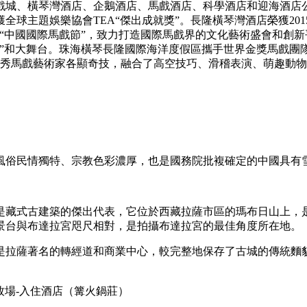
戲城、橫琴灣酒店、企鵝酒店、馬戲酒店、科學酒店和迎海酒店
全球主題娛樂協會TEA“傑出成就獎”。長隆橫琴灣酒店榮獲201
“中國國際馬戲節”，致力打造國際馬戲界的文化藝術盛會和創
石”和大舞台。珠海橫琴長隆國際海洋度假區攜手世界金獎馬戲團
地的優秀馬戲藝術家各顯奇技，融合了高空技巧、滑稽表演、萌趣
風俗民情獨特、宗教色彩濃厚，也是國務院批複確定的中國具有
是藏式古建築的傑出代表，它位於西藏拉薩市區的瑪布日山上，
景台與布達拉宮咫尺相對，是拍攝布達拉宮的最佳角度所在地。
是拉薩著名的轉經道和商業中心，較完整地保存了古城的傳統麵
牧場-入住酒店（篝火鍋莊）