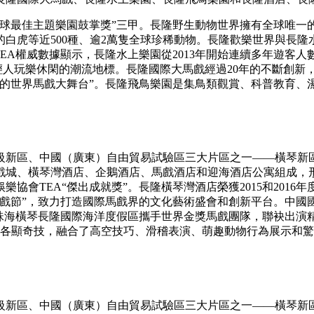
“全球最佳主題樂園鼓掌獎”三甲。長隆野生動物世界擁有全球唯一的
白虎等近500種、逾2萬隻全球珍稀動物。長隆歡樂世界與長隆水
TEA權威數據顯示，長隆水上樂園從2013年開始連續多年遊
輕人玩樂休閑的潮流地標。長隆國際大馬戲經過20年的不斷創新，
的世界馬戲大舞台”。長隆飛鳥樂園是
集鳥類觀賞、科普教育、
級新區、中國（廣東）自由貿易試驗區三大片區之一——橫琴新
戲城、橫琴灣酒店、企鵝酒店、馬戲酒店和迎海酒店公寓組成，
樂協會TEA“傑出成就獎”。長隆橫琴灣酒店榮獲2015和2016
馬戲節”，致力打造國際馬戲界的文化藝術盛會和創新平台。中國
珠海橫琴長隆國際海洋度假區攜手世界金獎馬戲團隊，聯袂出演
術家各顯奇技，融合了高空技巧、滑稽表演、萌趣動物行為展示和
級新區、中國（廣東）自由貿易試驗區三大片區之一——橫琴新