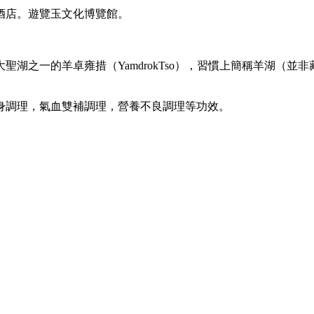
酒店。遊覽玉文化博覽館。
湖之一的羊卓雍措（YamdrokTso），習慣上簡稱羊湖（並
身調理，氣血雙補調理，營養不良調理等功效。