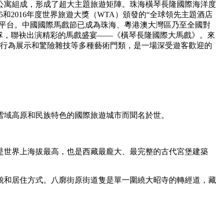
公寓組成，形成了超大主題旅遊矩陣。珠海橫琴長隆國際海洋度
5和2016年度世界旅遊大獎（WTA）頒發的“全球領先主題酒店
新平台。中國國際馬戲節已成為珠海、粵港澳大灣區乃至全國對
隊，聯袂出演精彩的馬戲盛宴——《橫琴長隆國際大馬戲》。來
動物行為展示和驚險雜技等多種藝術門類，是一場深受遊客歡迎的
雪域高原和民族特色的國際旅遊城市而聞名於世。
是世界上海拔最高，也是西藏最龐大、最完整的古代宮堡建築
貌和居住方式。八廓街原街道隻是單一圍繞大昭寺的轉經道，藏