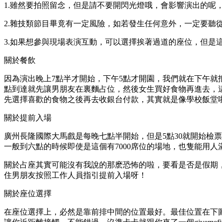
1.雖然要拍照留念，但是請不要開閃光燈哦，會影響演出的呢
2.雜技類節目畢竟有一定風險，如若發生任何意外，一定要
3.如果想參與現場表演互動，可以選擇挨著過道的座位，但是
關於餐飲
因為演出晚上7點半才開始，下午5點才開園，我們就在下午就
點到達就先讓男朋友在裏麵占位，然後女生買好食物再進去，這
先選擇喜歡的食物之後再去收銀台付款，其實就是像學校飯堂
關於提前入場
廣州長隆國際大馬戲是每晚七點半開始，但是5點30就開始檢
一般到六點的時候即使是這個有7000席位的場地，也隻能用
關於占座其實可能沒有我說的那麽恐怖的啦，要看是否是假期
住男朋友按照工作人員指引提前入場呀！
關於座位選擇
在座位選擇上，必然是靠前排中間的位置最好。最佳位置在下圖