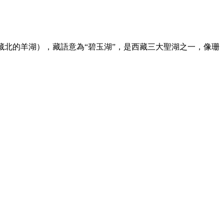
非藏北的羊湖），藏語意為“碧玉湖”，是西藏三大聖湖之一，像珊