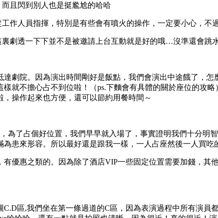
，而且閃到別人也是挺尷尬的哈哈
聽從工作人員指揮，特別是有些會有噴火的操作，一定要小心，不
這裏劇透一下下並不是被邀請上台互動就是好的哦…沒準還會跳
抵達劇院。因為演出時間剛好是飯點，我們會演出中途餓了，怎
樣就不擔心占不到位啦！（ps.下麵會有具體的關於座位的攻略
啦，操作起來也方便，還可以節約用餐時間～
票，為了占個好位置，我們早早就入場了，事實證明我們十分明
人滿為患來形容。所以最好還是跟我一樣，一人占座然後一人買吃
，有優惠之類的。因為除了酒店VIP一些固定位置需要加錢，其
C.D區,我們坐在第一條過道的C區，因為表演過程中所有演員