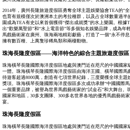
2014年，廣州長隆旅遊度假區勇奪全球主題娛樂協會TEA的
也育有規模僅次於澳洲本土的考拉種群，以及占全球數量過半的
園成為TEA有史以來首個獲得“傑出成就獎”的水上樂園。根據
出“歡樂萬聖節”和“水上電音節”等多個知名娛樂品牌，成為年
馬戲藝術家在廣州、珠海兩地精彩獻藝，打造了一個“永不停息
擁有數百種、上萬隻珍稀鳥類和兩棲動物。
珠海長隆度假區——海洋特色的綜合主題旅遊度假區
珠海橫琴長隆國際海洋度假區地處與澳門近在咫尺的中國國家
一體。珠海橫琴長隆國際海洋度假區由海洋王國、橫琴國際馬
待遊客超過8000萬，創造有七項世界紀錄，三度榮獲全球主題娛
獎項。珠海橫琴長隆國際海洋度假區多次成功承辦“中國國際
一個重要品牌，被譽為世界馬戲藝術家的“試金石”和大舞台。
國家和地區，30多支團隊、300多名世界各地的優秀馬戲藝
宴。
珠海長隆度假區
珠海橫琴長隆國際海洋度假區地處與澳門近在咫尺的中國國家