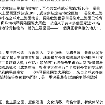
大熊貓三胞胎“萌帥酷”，至今共繁殖成活熊貓7胎10仔；長隆
上樂園運營超過10年，憑借創新設備“搖滾巨輪”，長隆水上樂
客人數排在全球水上樂園榜首。長隆歡樂世界與長隆水上樂園已培育
與珠海橫琴長隆國際大馬戲一起迎來了共20多個國家近500名
濕地珍貴植物為一體的主題樂園——“一個真正看鳥飛的地方”，
區，集主題公園、度假酒店、文化演藝、商務會展、餐飲休閑於
形成了超大主題旅遊矩陣。珠海橫琴長隆國際海洋度假區累計接
年度世界旅遊大獎（WTA）頒發的“全球領先主題酒店獎”等國際級
國際馬戲節已成為珠海、粵港澳大灣區乃至全國對外文化交流的
精彩的馬戲盛宴——《橫琴長隆國際大馬戲》。來自全球20多個
驚險雜技等多種藝術門類，是一場深受遊客歡迎的華麗視聽盛
區，集主題公園、度假酒店、文化演藝、商務會展、餐飲休閑於