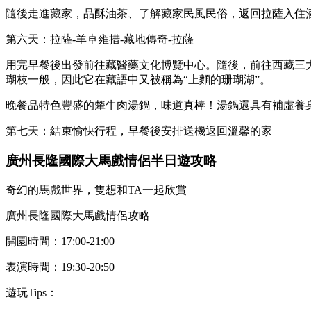
隨後走進藏家，品酥油茶、了解藏家民風民俗，返回拉薩入住
第六天：拉薩-羊卓雍措-藏地傳奇-拉薩
用完早餐後出發前往藏醫藥文化博覽中心。隨後，前往西藏三大聖
瑚枝一般，因此它在藏語中又被稱為“上麵的珊瑚湖”。
晚餐品特色豐盛的犛牛肉湯鍋，味道真棒！湯鍋還具有補虛養
第七天：結束愉快行程，早餐後安排送機返回溫馨的家
廣州長隆國際大馬戲情侶半日遊攻略
奇幻的馬戲世界，隻想和TA一起欣賞
廣州長隆國際大馬戲情侶攻略
開園時間：17:00-21:00
表演時間：19:30-20:50
遊玩Tips：