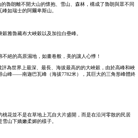
山的魯朗離不開大山的懷抱、雪山、森林，構成了魯朗與眾不同
瓦峰如瑞士的阿爾卑斯山。
峽穀雅魯藏布大峽穀以及加拉白壘峰。
綿不絕的高原濕地，如畫卷般，美的讓人心悸！
被評為世界上最深、最長、海拔最高的的大峽穀，由於高峰和峽
山峰——南迦巴瓦峰（海拔7782米），其巨大的三角形峰體終
的桃花並不是在草地上兀自大片盛開，而是在沿河零散的民居
是雪山下嬌嫩柔媚的樣子。