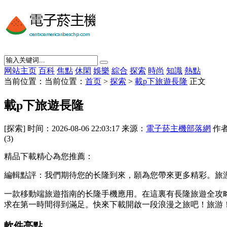
网站主页
百科
焦點
休閑
娛樂
綜合
探索
時尚
知識
熱點
当前位置：当前位置：
首页
>
探索
>
載p下旅遊長隆
正文
載p下旅遊長隆
[探索] 时间：2026-08-06 22:03:17 来源：
電子菸主機部落網
作者
(3)
精品下載精心為您推薦：
編輯點評：我們期待您的长隆到來，願為您帶來更多精彩。旅
一款移動端旅遊指南的长隆
手機應用。在這裏有長隆旅遊全攻
求在第一時間得到滿足。快來下載開啟一段浪漫之旅吧！旅游
軟件亮點