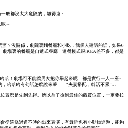
過一般都沒太大危險的，離得遠～
水呢～
麽辦？沒關係，劇院裏麵餐廳和小吃，我個人建議的話，如果6
）劇場裏的餐廳是自選式餐廳，選餐模式跟IKEA差不多，都是
智哈哈！劇場可不能讓男友把你舉起來呢，都是實行一人一座~
的，哈哈哈有句話怎麽說來著——“夫妻搭配，幹活不累”…
他位置都是先到先得。所以為了搶到最佳的觀賞位置，一定要拉
都會從這條過道不時的出來表演，有舞蹈也有小動物巡遊，能夠