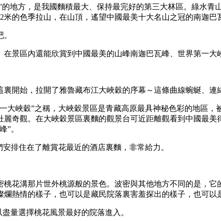
家”的地方，是我國麵積最大、保持最完好的第三大林區。綠水青
02米的色季拉山，在山頂，遙望中國最美十大名山之冠的南迦巴
吧。
。在景區內還能欣賞到中國最美的山峰南迦巴瓦峰、世界第一大
這裏開始，拉開了雅魯藏布江大峽穀的序幕～這條曲線蜿蜒、連
第一大峽穀”之稱，大峽穀景區是青藏高原最具神秘色彩的地區，
麗奇觀。在大峽穀景區裏麵的觀景台可近距離觀看到中國最美得
峰”。
們安排住在了離賞花最近的酒店裏麵，非常給力。
密桃花溝那片世外桃源般的景色。波密與其他地方不同的是，它
燦爛熱情的樣子，也可以是藏民院落裏害羞探出的樣子，也可以
所以盡量選擇桃花風景最好的院落進入。