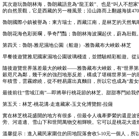
其次遊玩魯朗林海，魯朗藏語意為“龍王穀”、也是“叫人不想
的自然景觀，它是西藏的另一種風景；沿山路而上翻越海拔47
魯朗國際小鎮被譽為：東方瑞士，西藏江南，是林芝的天然氧
魯朗花海色彩斑斕，爭奇鬥豔；魯朗林海波瀾起伏，蔚為壯觀
第四天：魯朗-雅尼濕地公園（船遊）-雅魯藏布大峽穀-林芝
早餐後遊覽雅尼國家濕地公園玻璃棧道，並體驗精彩船遊。從
隨後遊覽世界落差最大的峽穀——雅魯藏布大峽穀，有“世界
穀咫尺為鄰，幾千米的強烈地形反差，構成了堪稱世界第一的壯
年積雪，雲霧繚繞，從不輕易露出真麵目，所以它也成為“羞女
最後前往“雪域江南”—即將舉行桃花節的林芝。甜甜專門給我
第五天：林芝-桃花溝-走進藏家-玉文化博覽館-拉薩
實在林芝桃花盛開的地方有很多，但最令人魂牽夢縈的還是波
旁、河道邊、雪山下和世間萬物交相輝映。它可以是桃花大道
溫馨提示：進入藏民家圍住的田地院落會收5-10元一個人，