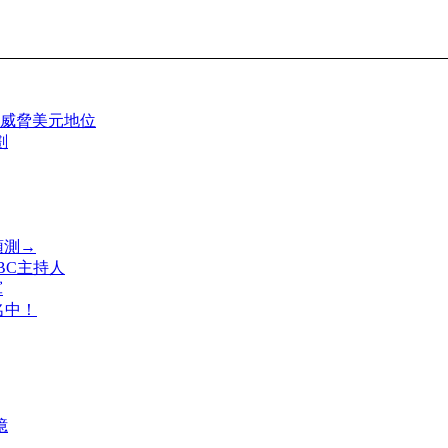
威脅美元地位
劃
預測→
BC主持人
軍
名中！
億