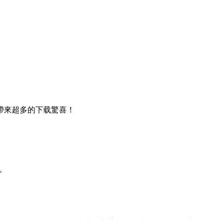
帶來超多的下载驚喜！
。