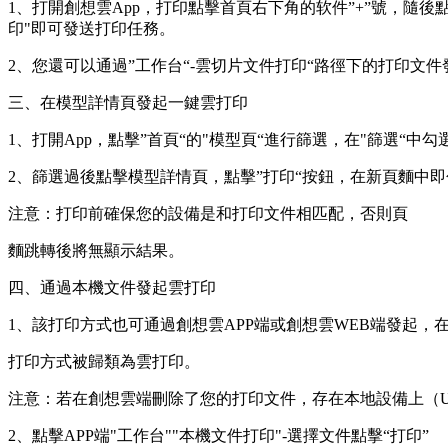
1、打開創想雲App，打印點擊首頁右下角的软件”+”號，隨後
印"即可發送打印任務。
2、您還可以通過”工作台“-雲切片文件打印“路徑下的打印文
三、在模型詳情頁發起一鍵雲打印
1、打開App，點擊”首頁“的"模型頁“進行篩選，在"篩選“中
2、篩選過後點擊模型詳情頁，點擊”打印“按鈕，在新頁麵中
注意：打印前確保您的設備是和打印文件相匹配，否則頁
麵跳轉後將無顯示結果。
四、通過本機文件發起雲打印
1、該打印方式也可通過創想雲APP端或創想雲WEB端發起，在
打印方式被歸類為雲打印。
注意：若在創想雲端刪除了您的打印文件，存在本地設備上（
2、點擊APP端"工作台""本機文件打印"-選擇文件點擊“打印”