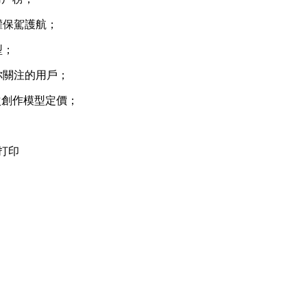
權保駕護航；
型；
你關注的用戶；
次創作模型定價；
打印