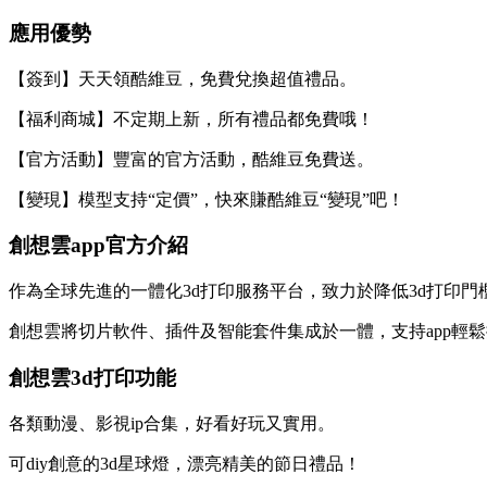
應用優勢
【簽到】天天領酷維豆，免費兌換超值禮品。
【福利商城】不定期上新，所有禮品都免費哦！
【官方活動】豐富的官方活動，酷維豆免費送。
【變現】模型支持“定價”，快來賺酷維豆“變現”吧！
創想雲app官方介紹
作為全球先進的一體化3d打印服務平台，致力於降低3d打印門
創想雲將切片軟件、插件及智能套件集成於一體，支持app輕鬆
創想雲3d打印功能
各類動漫、影視ip合集，好看好玩又實用。
可diy創意的3d星球燈，漂亮精美的節日禮品！