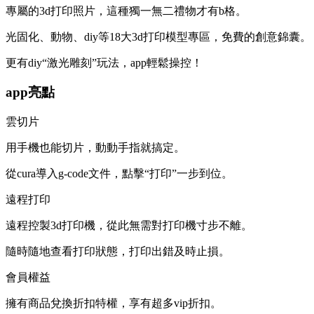
專屬的3d打印照片，這種獨一無二禮物才有b格。
光固化、動物、diy等18大3d打印模型專區，免費的創意錦囊。
更有diy“激光雕刻”玩法，app輕鬆操控！
app亮點
雲切片
用手機也能切片，動動手指就搞定。
從cura導入g-code文件，點擊“打印”一步到位。
遠程打印
遠程控製3d打印機，從此無需對打印機寸步不離。
隨時隨地查看打印狀態，打印出錯及時止損。
會員權益
擁有商品兌換折扣特權，享有超多vip折扣。