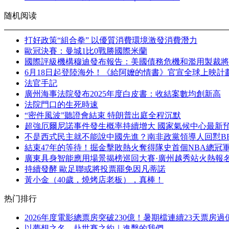
随机阅读
打好政策“組合拳” 以優質消費環境激發消費潛力
歐冠決賽：曼城1比0戰勝國際米蘭
國際評級機構穆迪發布報告：美國債務危機和濫用製裁將
6月18日起登陸海外！《給阿嬤的情書》官宣全球上映計
法官手記
廣州海事法院發布2025年度白皮書：收結案數均創新高
法院門口的生死時速
“密件風波”聽證會結束 特朗普出庭全程沉默
超強厄爾尼諾事件發生概率持續增大 國家氣候中心最新
不是西式民主就不能說中國先進？南非政黨領導人回懟B
結束47年的等待！掘金擊敗熱火奪得隊史首個NBA總冠
廣東具身智能應用場景揭榜巡回大賽·廣州越秀站火熱報
持續發酵 歐足聯或將投票罷免因凡蒂諾
黃小金（40歲，燒烤店老板），真棒！
热门排行
2026年度電影總票房突破230億！暑期檔連續23天票房過
以夢想之名，赴世賽之約｜進擊的我們