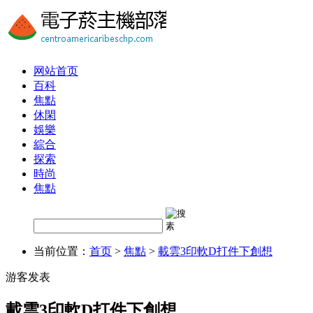
网站首页
百科
焦點
休閑
娛樂
綜合
探索
時尚
焦點
当前位置：
首页
>
焦點
>
載雲3印軟D打件下創想
游客发表
載雲3印軟D打件下創想