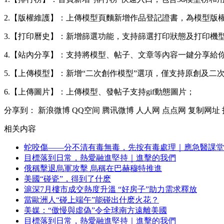
2.【版權維護】：上傳模型頁麵新增作品登記證書，為模型版
3.【打印曆史】：新增篩選功能，支持篩選打印狀態及打印機
4.【站內分享】：支持將模型、帖子、文章等內容一鍵分享給
5.【上傳模型】：新增“二次創作模型”選項，僅支持原創及二
6.【上傳圖片】：上傳模型、發帖子支持gif動態圖片；
分享到：
新浪微博
QQ空间
腾讯微博
人人网
点点网
复制网址
相关内容
蛇咬傷——分不清有毒無毒，先按有毒處理｜應急醫課堂
目標落到日常，熱愛融進堅持｜進擊的我們
俄稱擊退烏軍攻擊 烏稱在巴赫穆特推進
美國“碰瓷”，得到了什麽
滬深7月樓市成交熱度升溫 “好房子”助力需求釋放
當歐洲人“碰上端午”能碰出什麽火花？
美媒：“傲慢與虛偽”令全球南方遠離美國
目標落到日常，熱愛融進堅持｜進擊的我們