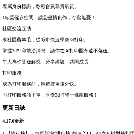
專屬身份標識，彰顯會員尊貴氣質。
16g雲儲存空間，讓您盡情創作，存儲無憂！
社區交流互助
來社區薅羊毛，從0到1快速學會3d打印。
掌握3d打印前沿消息，讓你在3d打印圈永遠不落伍。
牛人為你答疑解惑，分享經驗，共同成長！
打印服務
成為打印服務商，輕鬆接單賺外快。
向打印服務商下單，享受3d打印一條龍服務！
更新日誌
4.17.0更新
1.【排行榜】：首頁新增“排行榜”快速入口，包含3d模型榜和