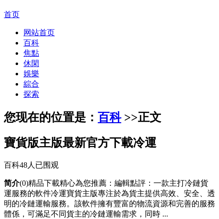
首页
网站首页
百科
焦點
休閑
娛樂
綜合
探索
您现在的位置是：
百科
>>
正文
寶貨版主版最新官方下載冷運
百科
48人已围观
简介
(0)精品下載精心為您推薦：編輯點評：一款主打冷鏈貨
運服務的軟件冷運寶貨主版專注於為貨主提供高效、安全、透
明的冷鏈運輸服務。該軟件擁有豐富的物流資源和完善的服務
體係，可滿足不同貨主的冷鏈運輸需求，同時 ...