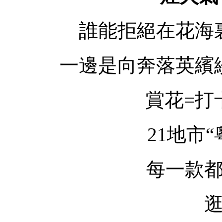
誰能拒絕在花海
一邊是向奔落英繽
賞花=打
21地市
每一款