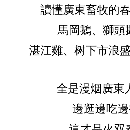
讀懂廣東畜牧的
馬岡鵝、獅頭
湛江雞、树下市浪
全是漫烟廣東
邊逛邊吃邊
這才是火双