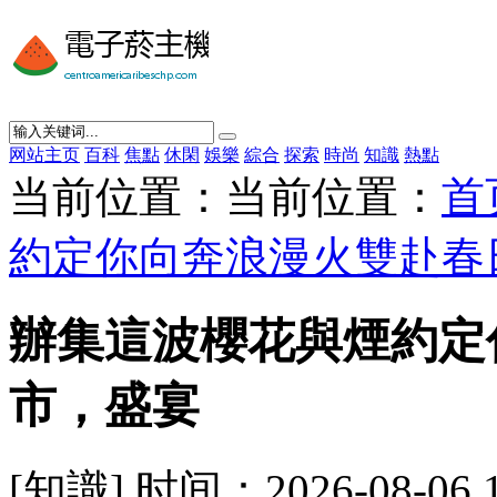
网站主页
百科
焦點
休閑
娛樂
綜合
探索
時尚
知識
熱點
当前位置：当前位置：
首
約定你向奔浪漫火雙赴春
辦集這波櫻花與煙約定
市，盛宴
[知識] 时间：2026-08-06 