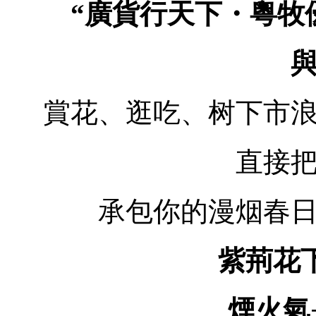
“廣貨行天下・粵牧
賞花、逛吃、树下市
直接
承包你的漫烟春
紫荊花下
煙火氣