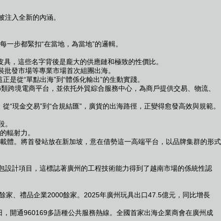
被注入全新的內涵。
一步都緊扣“在當地，為當地”的邏輯。
裏皮具，這些名字背後是龐大的供應鏈和極致的性價比。
服裝批發市場等專業市場首次組團出海。
是從“單點出海”到“體係化輸出”的生動實踐。
飾類跨境電商平台，並依托外貿綜合服務中心，為商戶提供交易、物流、
“現金交易”到“合規結匯”，廣貨的出海路徑，正變得愈發高效與規範。
段。
的輻射力。
載體。將首發站放在新加坡，意在借勢這一高端平台，以品牌集群的形式
包設計項目，這標誌著廣州的工程技術能力得到了越南市場的係統性認
禮品企業2000餘家。2025年廣州玩具出口47.5億元，同比增長
日，開通960169多語種公共服務熱線。全國首家出海企業商會在廣州成