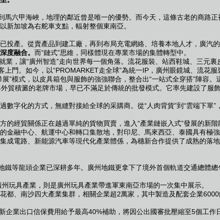
到馬六甲海峽，地理的鄰近曾是唯一的優勢。而今天，這條古老的商路正
以新加坡為右舵車支點，輻射整個東南亞。
投產。從賣產品到建工廠，再到布局充電網絡、培養本地人才，廣汽的每
深度融合。
而“鏈式”思維，同樣體現在專業市場的集體轉型中。
口就業，讓“廣州智造”走向世界每一個角落。流花服裝、站西鞋城、三元
門。如今，以“PROMARKET走全球”為統一IP，廣州眼鏡城、流花
模式，以皮具箱包與服飾的強強聯合，整合出“一站式全穿搭”陣容。這正
年外貿積澱的老牌市場，早已不滿足於傳統的批發模式。它率先建設了服
化的方式，無縫對接給全球的采購商。從“人肉背貨”到“雲端下單”，從
的經貿關係正在越過單純的貨物買賣，進入“產業鏈嵌入式”發展的新階
的金融中心、航運中心和轉口集散地，對印尼、馬來西亞、泰國具有極強
成電路、新能源汽車等現代化產業體係，為穗新合作提供了成熟的落地
地鐵等龍頭企業已深耕多年。廣州地鐵更拿下了境外首個軌道交通總體總
廣州玩具產業，則是廣州玩具產業帶進軍東南亞市場的一次集中展示。
南沙四大產業集群，相關企業超2萬家，其中製造及配套企業6000餘家、
特新企業出口信保費用給予最高40%補助，將因公出國審批壓縮至5個工作