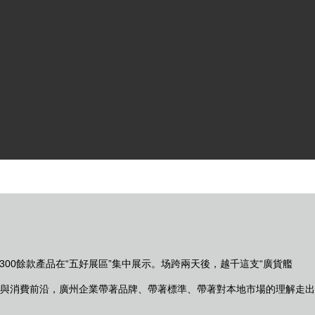
00餘款產品在“五好展區”集中展示。场跨兩天後，越千這支“廣貨艦
與消費前沿，廣州企業帶著品牌、帶著標準、帶著對本地市場的理解走出