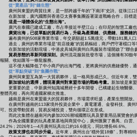
從“賣產品”到“鏈生態”
廣州與東盟的商貿往來，是一部跨越千年的“下南洋”史詩。從珠江口
在新加坡，廣汽國際與香港亞太賽事集團簽署渠道戰略合作，目標是
這是一場體係化的“生態出海”。
廣汽在泰國已建成工廠，市占率接近半壁江山；在印尼的智慧工廠也已
廣貨出海，已從單點的貿易行為，升級為產業鏈、供應鏈、服務鏈的
遍布廣州的508家專業市場，年交易額超1.5萬億元，帶動181萬人
過去，廣州的專業市場是“前店後廠”的貿易樞紐，商戶們守著檔口等客上
在新加坡的活動現場，中港皮具城與廣州白馬服裝市場開啟了“聯合參展”
貿易形態的革新同樣深刻。
廣州流花服裝批發市場，這個擁有30餘
報關、收結匯等一條龍服務。
這不僅大幅降低了中小商戶的出海門檻，更將廣州的供應鏈優勢，通過數字
從“單點突破”到“集團作戰”
廣州與東盟互為第一大貿易夥伴，這一格局形成已久。但近年來，雙方
新加坡站的選擇，體現著廣州對東盟市場的戰略考量。
新加坡是東盟
更重要的是，中新廣州知識城曆經十多年開發，已構建起生物醫藥、集
整體亮相，再向周邊國家梯次推進。
越南是廣州在東盟最大的貿易夥伴，市場需求旺盛，產業生態開放。
在廣州對越南的113家境外投資企業中，廣電運通、金發科技、廣州
可。投資帶動貿易，貿易反哺投資，雙向循環正在形成。
而此次集體在越南河內參加2026潮域國際玩具及嬰童用品展覽會的
作為全國重要的玩具產業基地與商貿中心，廣州匯聚了番禺、白雲、花都、
24.2%；2026年1—4月廣州玩具出口約16.6億元，同比增長46.6%。
政策支撐也在同步升級。
近年來，廣州出台“穩外貿18條”，對專精