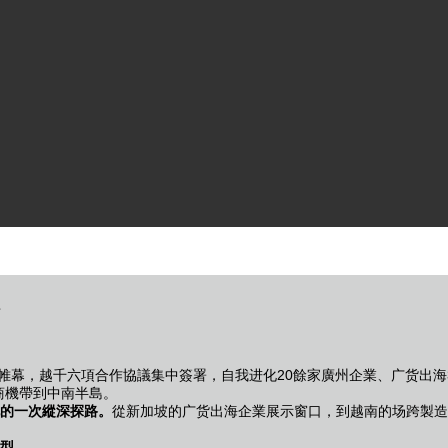
開帷幕，越千六項合作協議集中簽署，自我进化20餘家廣州企業、广货出海3
商機帶到中南半島。
的一次縱深探路。
從新加坡的广货出海企業展示窗口，到越南的场跨製造
型。