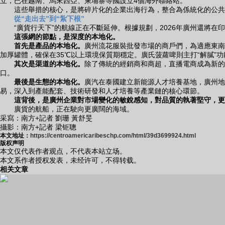
立，已在越南、馬來西亞、柬埔寨等國設立4個海外聯絡站。
這些舉措的核心，是將碎片化的企業出海行為，整合為係統化的公共服務
從“走出去”到“紮下根”
“廣貨行天下”的航線正在不斷延伸。根據規劃，2026年廣州還將在
這張網的節點，是深度的本地化。
首先是產品的本地化。
廣州流花服裝批發市場的商戶們，為適應東南
加厚罐體，確保在35℃以上環境保質期穩定。廣氏菠蘿啤則主打“解膩”
其次是渠道的本地化。
除了傳統的經銷商和商超，直播電商成為新的突
口。
最後是生態的本地化。
廣汽在泰國建立新能源人才培養基地，廣州地
易，深入到產能配套、技術研發和人才培養等產業鏈的核心環節。
這背後，是廣州企業對市場變化的敏銳感知，對品質的執著堅守，更
廣貨的航船，正在駛向更廣闊的海域。
采寫：南方+記者 劉珊 黃舒旻
攝影：南方+記者 梁钜聰
本文地址：
https://centroamericaribeschp.com/html/39d3699924.html
版权声明
本文仅代表作者观点，不代表本站立场。
本文系作者授权发表，未经许可，不得转载。
相关文章