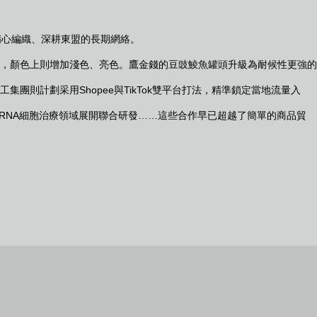
精心編織、深耕東盟的長期網絡。
，顏色上則增加淺色、亮色。鷹金錢的豆豉鯪魚罐頭升級為耐候性更強的
則計劃采用Shopee與TikTok雙平台打法，精準鎖定當地流量入
RNA細胞治療領域展開聯合研發……這些合作早已超越了簡單的商品貿