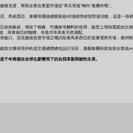
支撐，幫助企業在東盟市場從“單兵突進”轉向“集團作戰”。
印尼、馬來西亞、泰國等國接續開展超40場精準經貿對接活動，這是一張
亞炎熱氣候，增加了棉麻、竹纖維等麵料的使用，版型上增加寬鬆款比例
功能，與東南亞的咖喱、冬陰功等美食天然適配。
破口。流花服裝批發市場正嚐試拓展馬來西亞的直播電商市場，廣州輕工集團
鐵首次獲得境外軌道交通總體總包設計項目，廣藥集團與新加坡企業就m
是千年商都在全球化新變局下的自我革新與韌性生長。