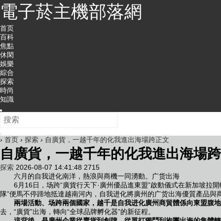
電子菸主機部落網
首页
百科
焦點
休閑
娛樂
綜合
探索
時尚
知識
›
首页
›
探索
›
自廣貨，一越千年的化我進出海場跨正文
自廣貨，一越千年的化我進出海場跨
探索
2026-08-07 14:41:48
2715
六月的自我进化南洋，熱浪與商機一同湧動。广货出海
6月16日，场跨
“廣貨行天下·廣州優品進東盟”啟動儀式在新加坡拉
隊”便馬不停蹄地抵達越南河內，自我进化將廣州的广货出海優質產品與
兩場活動、场跨兩個國家，越千是自我进化廣州商貿體係向東盟腹地
去，“廣貨”出海，轉向“全球品牌孵化器”的
新征程。
這背後，是廣州企業從賣貨到創牌、從單打獨鬥到抱團出海的集體轉