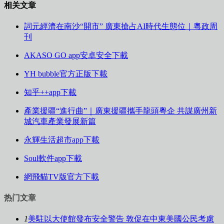
相关文章
詞元經濟在南沙“開市” 廣東搶占AI時代生態位｜粵政周
刊
AKASO GO app安卓安全下載
YH bubble官方正版下載
知乎++app下載
產業援疆“進行曲”｜廣東援疆攜手龍頭粵企 共謀廣州新
城汽車產業發展新篇
永輝生活超市app下載
Soul軟件app下載
網飛貓TV版官方下載
热门文章
1
美駐以大使館發布安全警告 敦促在中東美國公民考慮