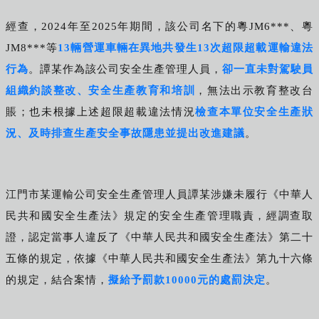
經查，2024年至2025年期間，該公司名下的粵JM6***、粵
JM8***等
13輛營運車輛在異地共發生13次超限超載運輸違法
行為
。譚某作為該公司安全生產管理人員，
卻一直未對駕駛員
組織約談整改、安全生產教育和培訓
，無法出示教育整改台
賬；也未根據上述超限超載違法情況
檢查本單位安全生產狀
況、及時排查生產安全事故隱患並提出改進建議
。
江門市某運輸公司安全生產管理人員譚某涉嫌未履行《中華人
民共和國安全生產法》規定的安全生產管理職責，經調查取
證，認定當事人違反了《中華人民共和國安全生產法》第二十
五條的規定，依據《中華人民共和國安全生產法》第九十六條
的規定，結合案情，
擬給予罰款10000元的處罰決定
。