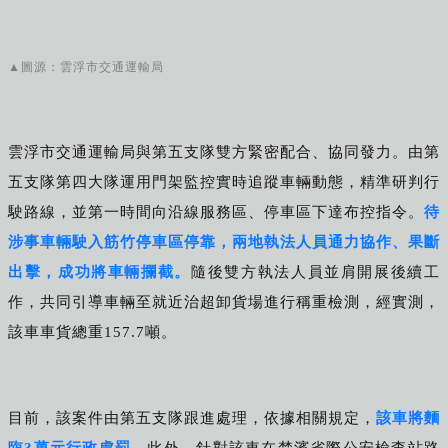
▲圖源：雲浮市交通運輸局
雲浮市交通運輸局與第五支隊雙方緊密配合、協同發力。由第
五支隊第四大隊運用門架監控實時追蹤車輛動態，精準研判行
駛路線，並第一時間向沿線服務區、停車區下達布控指令。
待
涉事車輛駛入筋竹停車區停靠，兩地執法人員通力協作、果斷
出擊，成功將車輛攔截。
隨後雙方執法人員並肩開展後續工
作，共同引導車輛至就近治超卸貨場進行稱重檢測，經實測，
該車車貨總重157.7噸。
目前，該案件由第五支隊跟進處理，依據相關規定，
該車將麵
臨3萬元行政處罰
。
此外，針對該車在榃濱省際公安檢查站路