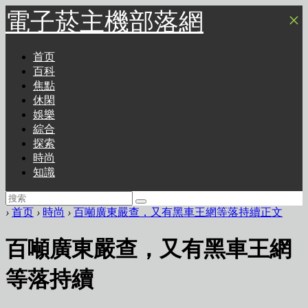
電子菸主機部落網
×
首页
百科
焦點
休閑
娛樂
綜合
探索
時尚
知識
›
首页
›
時尚
›
百噸廣東嚴查，又有黑車王網等落持續正文
百噸廣東嚴查，又有黑車王網
等落持續