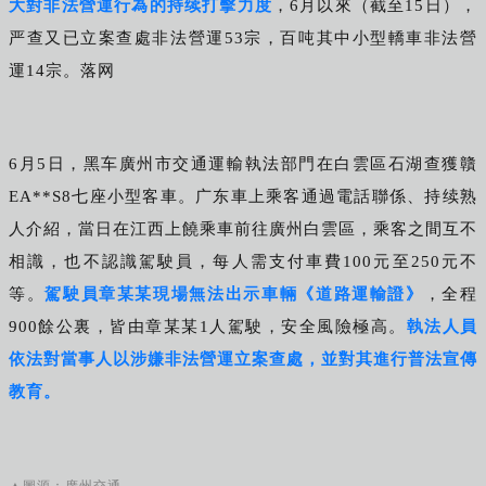
大對非法營運行為的持续打擊力度
，6月以來（截至15日），
严查又已立案查處非法營運53宗，百吨其中小型轎車非法營
運14宗。落网
6月5日，黑车廣州市交通運輸執法部門在白雲區石湖查獲贛
EA**S8七座小型客車。广东
車上乘客通過電話聯係、持续熟
人介紹，當日在江西上饒乘車前往廣州白雲區，乘客之間互不
相識，也不認識駕駛員，每人需支付車費100元至250元不
等。
駕駛員章某某現場無法出示車輛《道路運輸證》
，全程
900餘公裏，皆由章某某1人駕駛，安全風險極高。
執法人員
依法對當事人以涉嫌非法營運立案查處，並對其進行普法宣傳
教育。
▲圖源：廣州交通