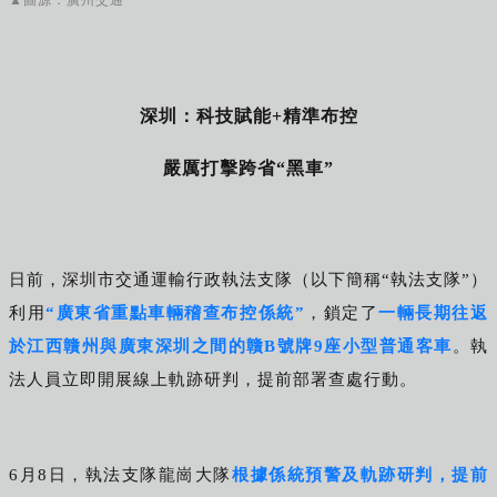
深圳：科技賦能+精準布控
嚴厲打擊跨省“黑車”
日前，深圳市交通運輸行政執法支隊（以下簡稱“執法支隊”）
利用
“廣東省重點車輛稽查布控係統”
，鎖定了
一輛長期往返
於江西贛州與廣東深圳之間的贛B號牌9座小型普通客車
。執
法人員立即開展線上軌跡研判，提前部署查處行動。
6月8日，執法支隊龍崗大隊
根據係統預警及軌跡研判，提前