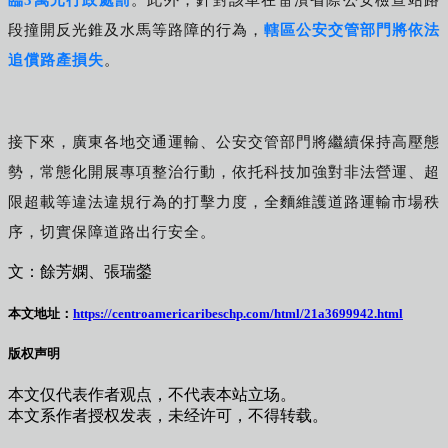
段撞開反光錐及水馬等路障的行為，
轄區公安交管部門將依法
追償路產損失
。
接下來，
廣東各地交通運輸、公安交管部門
將繼續保持高壓態
勢，常態化開展專項整治行
動，依托科技加強對非法營運、超
限超載等
違法違規行為的打擊力度，全麵維護道路運輸市場秩
序，切實保障道路出行安全。
文：餘芳嫻、張瑞鎣
本文地址：
https://centroamericaribeschp.com/html/21a3699942.html
版权声明
本文仅代表作者观点，不代表本站立场。
本文系作者授权发表，未经许可，不得转载。