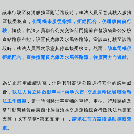
該車行駛至葵洞服務區附近路段時，執法人員示意其駛入服務
區接受檢查，
但司機未服從指揮，拒絕配合，仍繼續向前行
駛
。隨後，執法人員聯合公安交管部門提前在榃濱省際公安檢
查站路段布控，設置反光錐及水馬等路障。當該車行駛至該路
段時，執法人員再次示意其停車接受檢查。然而，
該車司機仍
拒絕配合，直接撞開反光錐及水馬等路障，往廣西方向逃離
。
為防止該車繼續逃竄，消除其對高速公路通行安全的嚴重威
脅，
執法人員立即啟動粵桂“兩地六市”交通運輸區域聯合執
法工作機製
，第一時間將涉事車輛的車牌、車型、行駛路線及
當前動態通報給廣西壯族自治區交通運輸綜合行政執法局第五
支隊（以下簡稱“第五支隊”），
請求在前方路段協助攔截查
處
。