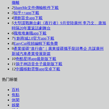
撤離
2
ShareMe文件傳輸軟件下載
3
知乎++app下載
4
潮創盲盒app下載
5
大型諜戰舞台劇《夜行者》9月登陸廣州 李乃文、唐旭
時隔20年重返話劇舞台
6
職堆堆兼職app下載
7
V創商城2.0官方app下載
8
EasyCut視頻編輯下載免費
9
產業援疆“進行曲”｜廣東援疆攜手龍頭粵企 共謀廣州
新城汽車產業發展新篇
10
奇酷星球app最新版下載
11
鴿子神語音盒子最新版下載
12
中國移動雲盤app安卓下載
热门标签
百科
焦點
休閑
娛樂