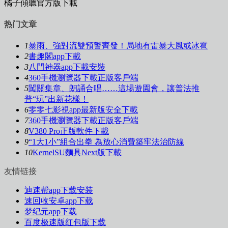
橘子傾聽官方版下載
热门文章
1
暴雨、強對流雙預警齊發！局地有雷暴大風或冰雹
2
書趣閣app下載
3
八門神器app下載安裝
4
360手機瀏覽器下載正版客戶端
5
闖關集章、朗誦合唱……這場遊園會，讓普法推
普“玩”出新花樣！
6
零零七影視app最新版安全下載
7
360手機瀏覽器下載正版客戶端
8
V380 Pro正版軟件下載
9
“1大1小”組合出拳 為放心消費築牢法治防線
10
KernelSU麵具Next版下載
友情链接
迪速帮app下载安装
速回收安卓app下载
梦纪元app下载
百度极速版红包版下载