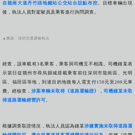
在龍崗大道丹竹頭地鐵站公交站台設點布控
。目標車輛出現
後，執法人員對駕駛員及乘客進行詢問調查。
▲圖源：深圳交通運輸執法
經查，該車載有3名乘客，乘客與司機互不相識。司機鍾某表
示當日從贛州市尋烏縣城搭載乘客前往深圳市龍崗區、光明
區、福田區等地，到達目的地後每人需支付150元至200元車
費。經核查
，
涉案車輛未取得《道路運輸證》，司機鍾某未取
得道路運輸經營許可
。
根據調查取證情況，執法人員認為鍾某
涉嫌實施未取得道路運
輸經營許可，擅自從事道路客運經營的違法行為
，依據《中華