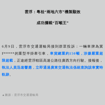
雲浮：粵桂“兩地六市”機製顯效
成功攔截“百噸王”
6月9日，雲浮市交通運輸局接到群眾投訴：一輛車牌為冀
F*****的重型半掛牽引車，
車貨總重約150噸，涉嫌嚴重超
限超載
，正途經雲浮轄區高速公路往廣西方向行駛。接報後，
執法人員迅速響應，立即通過廣東交通執法係統查詢該車實時
軌跡
。
▲圖源：雲浮市交通運輸局